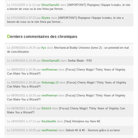
Le 17/12/2025 à 11:12 par
GhostSama91
dans
[IMPORTANT] Rejoignez l'équipe Icotaku, le site
a besoin de vous ou le site finira par fermer...
Le 17/12/2025 à 07:23 par
Ekyles
dans
[IMPORTANT] Rejoignez l'équipe Icotaku, le site a
besoin de vous ou le site finira par fermer...
Derniers commentaires des chroniques
Le 20/06/2026 à 16:35 par
Ayz
dans
Mechanical Buddy Universe (tome 2) : un potentiel en mal
de concrétisation
Le 12/08/2024 à 12:49 par
GhostSama91
dans
Stellar Blade - PS5
Le 09/05/2022 à 22:36 par
neoffreeman
dans
[Focus] Cherry Magic! Thirty Years of Virginity
Can Make You a Wizard?!
Le 09/05/2022 à 20:48 par
Nobunaga.13
dans
[Focus] Cherry Magic! Thirty Years of Virginity
Can Make You a Wizard?!
Le 08/09/2021 à 14:33 par
neoffreeman
dans
[Focus] Cherry Magic! Thirty Years of Virginity
Can Make You a Wizard?!
Le 08/09/2021 à 13:42 par
Eliott14
dans
[Focus] Cherry Magic! Thirty Years of Virginity Can
Make You a Wizard?!
Le 16/03/2021 à 17:12 par
Kissbluelife
dans
[Yaoi] Hitorijime my Hero #2
Le 12/03/2021 à 16:05 par
neoffreeman
dans
Sidooh #1 & #2 - Survivre grâce à sa lame