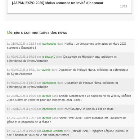
[JAPAN EXPO 2026] Meian annonce un invité d'honneur
11/03
Derniers commentaires des news
Le 21/03/2026 à 22:34 par
jeanheudes
dans
Netflix : Le programme animation de Mars 2026
s’annonce légendaire !
Le 02/03/2026 à 19:38 par
le-pirate40
dans
Disparition de Hideaki Hatta, président et
cofondateur de Kyoto Animation
Le 02/03/2026 à 19:11 par
lavenix
dans
Disparition de Hideaki Hatta, président et cofondateur
de Kyoto Animation
Le 02/03/2026 à 18:33 par
jeanheudes
dans
Disparition de Hideaki Hatta, président et
cofondateur de Kyoto Animation
Le 28/01/2026 à 19:20 par
lavenix
dans
Shinobi Undercover : Le nouveau hit du Weekly Shônen
Jump s’offre un collector pour son lancement chez Soleil !
Le 16/01/2026 à 17:30 par
jeanheudes
dans
KONOSUBA : la saison 4 est en route !
Le 28/12/2025 à 21:47 par
lavenix
dans
Anime Hiver 2026 : Entre blockbusters, outsiders de
génie et le chouchou de la rédac !
Le 17/12/2025 à 15:29 par
Captain Lesbian
dans
[IMPORTANT] Rejoignez l'équipe Icotaku, le
site a besoin de vous ou le site finira par fermer...