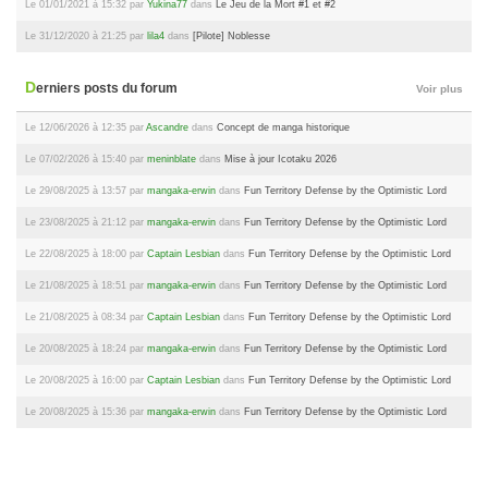
Le 01/01/2021 à 15:32 par
Yukina77
dans
Le Jeu de la Mort #1 et #2
Le 31/12/2020 à 21:25 par
lila4
dans
[Pilote] Noblesse
Derniers posts du forum
Voir plus
Le 12/06/2026 à 12:35 par
Ascandre
dans
Concept de manga historique
Le 07/02/2026 à 15:40 par
meninblate
dans
Mise à jour Icotaku 2026
Le 29/08/2025 à 13:57 par
mangaka-erwin
dans
Fun Territory Defense by the Optimistic Lord
Le 23/08/2025 à 21:12 par
mangaka-erwin
dans
Fun Territory Defense by the Optimistic Lord
Le 22/08/2025 à 18:00 par
Captain Lesbian
dans
Fun Territory Defense by the Optimistic Lord
Le 21/08/2025 à 18:51 par
mangaka-erwin
dans
Fun Territory Defense by the Optimistic Lord
Le 21/08/2025 à 08:34 par
Captain Lesbian
dans
Fun Territory Defense by the Optimistic Lord
Le 20/08/2025 à 18:24 par
mangaka-erwin
dans
Fun Territory Defense by the Optimistic Lord
Le 20/08/2025 à 16:00 par
Captain Lesbian
dans
Fun Territory Defense by the Optimistic Lord
Le 20/08/2025 à 15:36 par
mangaka-erwin
dans
Fun Territory Defense by the Optimistic Lord