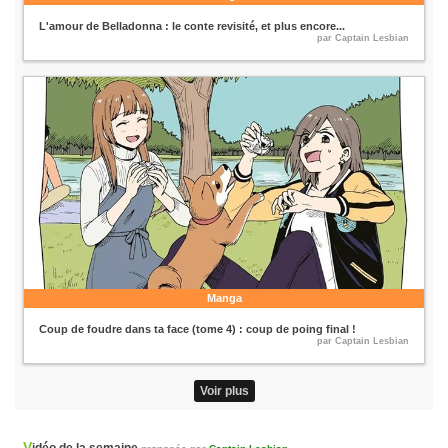
L'amour de Belladonna : le conte revisité, et plus encore...
par Captain Lesbian
Manga
Coup de foudre dans ta face (tome 4) : coup de poing final !
par Captain Lesbian
Voir plus
Vidéo de la semaine