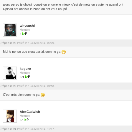
alors perso je choisir coupé ou encore le mieux c'est de mets un système quand ont
Upload ont choisis la zone ou ont veut coupé.
whysushi
Membre
5
Réponse #2
Posté le : 23 avril 2014, 00:09.
Moi je pense que c'est parfait comme ça
koguro
Membre
871
Réponse #3
Posté le : 23 avril 2014, 01:58.
C'est très bien comme ça
AlexCadwish
Membre
97
Réponse #4
Posté le : 23 avril 2014, 10:17.