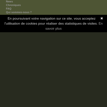
News
Chroniques
FAQ
Qui sommes-nous ?
Nos partenaires
En poursuivant votre navigation sur ce site, vous acceptez
✖
Faites-nous connaitre
l'utilisation de cookies pour réaliser des statistiques de visites.
Nous contacter
En
Nous soutenir
savoir plus
Mentions légales
Les sections
Animes
Mangas
Novels
Dramas
Informations
Communauté
Forum
Membres
Classement Icp
Discord