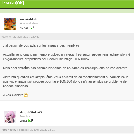
Icotaku[OK]
meninblate
Administrateur
46 410
Posté le : 22 avril 2014, 22:44.
J'ai besoin de vos avis sur les avatars des membres.
Actuellement, quand un membre upload un avatar il est automatiquement redimensionné
en gardant les proportions pour avoir une image 100x100px.
Mais ceci entraîne des bandes blanches en haut/bas ou droite/gauche de vos avatars.
Alors ma question est simple, êtes-vous satisfait de ce fonctionnement ou voulez-vous
que votre image soit coupée pour faire 100x100 donc il n'y aurait plus ce problème de
bandes blanches.
A vos claviers
AngelOtaku72
Membre
2 862
Réponse #1
Posté le : 22 avril 2014, 23:01.