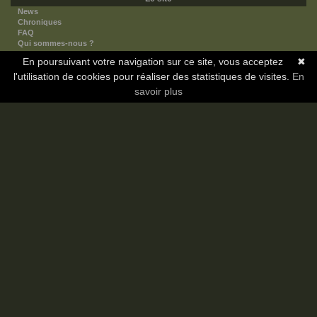
News
Chroniques
FAQ
Qui sommes-nous ?
Nos partenaires
En poursuivant votre navigation sur ce site, vous acceptez
✖
Faites-nous connaitre
l'utilisation de cookies pour réaliser des statistiques de visites.
Nous contacter
En
Nous soutenir
savoir plus
Mentions légales
Les sections
Animes
Mangas
Novels
Dramas
Informations
Communauté
Forum
Membres
Classement Icp
Discord