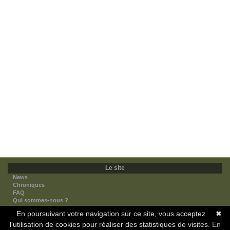
Le site
News
Chroniques
FAQ
Qui sommes-nous ?
Nos partenaires
En poursuivant votre navigation sur ce site, vous acceptez
✖
Faites-nous connaitre
l'utilisation de cookies pour réaliser des statistiques de visites.
Nous contacter
En