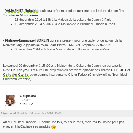
-
YAMASHITA Nobuhiro
qui sera présent pendant certaines projections de son film
Tamako in Moratorium
18 décembre 2014 à 18h à la Maison de la culture du Japon à Paris
19 décembre 2014 à 20h30 à la Maison de la culture du Japon à Paris
-
Philippe-Emmanuel SORLIN
qui sera présent pour une table ronde autour de la
Nouvelle Vague japonaise avec Jean-Pierre LIMOSIN, Stephen SARRAZIN.
6 décembre 2014 à 16h à la Maison de la culture du Japon à Paris
Le
samedi 20 décembre à 15h00
à la Maison de la Culture du Japon, en partenariat
avec
Crunchyroll
, il y aura une projection du première épisode des drama
GTO 2014
et
Gokuaku Ganbo
avec comme intervenants Olivier Fallaix (Crunchyroll) et Noumbissi
(Jdorama Webzine).
Galiphene
Ex-staff
5 254
Réponse #2
Posté le : 14 novembre 2014, 13:06.
Ah oui, du beau monde... Encore une fois, tout sur Paris, mais ma foi, on ne peut pas
enlever à la Capitale ses qualités