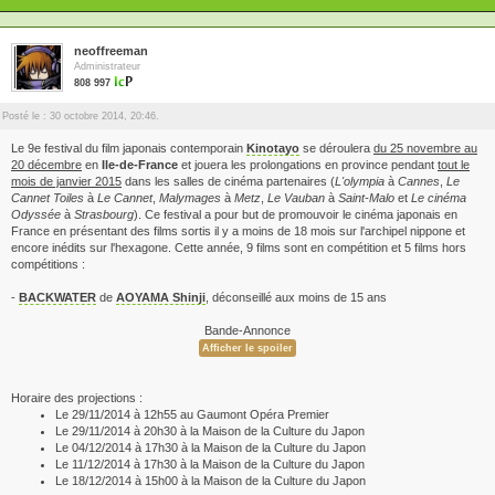
neoffreeman
Administrateur
808 997
Posté le : 30 octobre 2014, 20:46.
Le 9e festival du film japonais contemporain
Kinotayo
se déroulera
du 25 novembre au
20 décembre
en
Ile-de-France
et jouera les prolongations en province pendant
tout le
mois de janvier 2015
dans les salles de cinéma partenaires (
L'olympia
à
Cannes
,
Le
Cannet Toiles
à
Le Cannet
,
Malymages
à
Metz
,
Le Vauban
à
Saint-Malo
et
Le cinéma
Odyssée
à
Strasbourg
). Ce festival a pour but de promouvoir le cinéma japonais en
France en présentant des films sortis il y a moins de 18 mois sur l'archipel nippone et
encore inédits sur l'hexagone. Cette année, 9 films sont en compétition et 5 films hors
compétitions :
-
BACKWATER
de
AOYAMA Shinji
, déconseillé aux moins de 15 ans
Bande-Annonce
Horaire des projections :
Le 29/11/2014 à 12h55 au Gaumont Opéra Premier
Le 29/11/2014 à 20h30 à la Maison de la Culture du Japon
Le 04/12/2014 à 17h30 à la Maison de la Culture du Japon
Le 11/12/2014 à 17h30 à la Maison de la Culture du Japon
Le 18/12/2014 à 15h00 à la Maison de la Culture du Japon