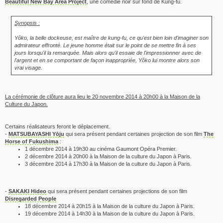
Beautiful New Bay Area Project
, une comédie noir sur fond de Kung-fu.
Synopsis :
Yôko, la belle dockeuse, est maître de kung-fu, ce qu'est bien loin d'imaginer son
admirateur effronté. Le jeune homme était sur le point de se mettre fin à ses
jours lorsqu'il la remarquée. Mais alors qu'il essaie de l'impressionner avec de
l'argent et en se comportant de façon inappropriée, Yôko lui montre alors son
vrai visage.
La cérémonie de clôture aura lieu le 20 novembre 2014 à 20h00 à la Maison de la
Culture du Japon.
Certains réalisateurs feront le déplacement.
-
MATSUBAYASHI Yōju
qui sera présent pendant certaines projection de son film
The
Horse of Fukushima
:
1 décembre 2014 à 19h30 au cinéma Gaumont Opéra Premier.
2 décembre 2014 à 20h00 à la Maison de la culture du Japon à Paris.
3 décembre 2014 à 17h30 à la Maison de la culture du Japon à Paris.
-
SAKAKI Hideo
qui sera présent pendant certaines projections de son film
Disregarded People
18 décembre 2014 à 20h15 à la Maison de la culture du Japon à Paris.
19 décembre 2014 à 14h30 à la Maison de la culture du Japon à Paris.