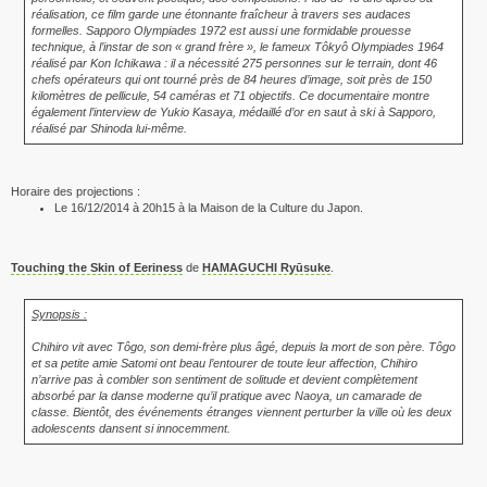
réalisation, ce film garde une étonnante fraîcheur à travers ses audaces
formelles. Sapporo Olympiades 1972 est aussi une formidable prouesse
technique, à l’instar de son « grand frère », le fameux Tôkyô Olympiades 1964
réalisé par Kon Ichikawa : il a nécessité 275 personnes sur le terrain, dont 46
chefs opérateurs qui ont tourné près de 84 heures d’image, soit près de 150
kilomètres de pellicule, 54 caméras et 71 objectifs. Ce documentaire montre
également l’interview de Yukio Kasaya, médaillé d’or en saut à ski à Sapporo,
réalisé par Shinoda lui-même.
Horaire des projections :
Le 16/12/2014 à 20h15 à la Maison de la Culture du Japon.
Touching the Skin of Eeriness
de
HAMAGUCHI Ryūsuke
.
Synopsis :
Chihiro vit avec Tôgo, son demi-frère plus âgé, depuis la mort de son père. Tôgo
et sa petite amie Satomi ont beau l’entourer de toute leur affection, Chihiro
n’arrive pas à combler son sentiment de solitude et devient complètement
absorbé par la danse moderne qu’il pratique avec Naoya, un camarade de
classe. Bientôt, des événements étranges viennent perturber la ville où les deux
adolescents dansent si innocemment.