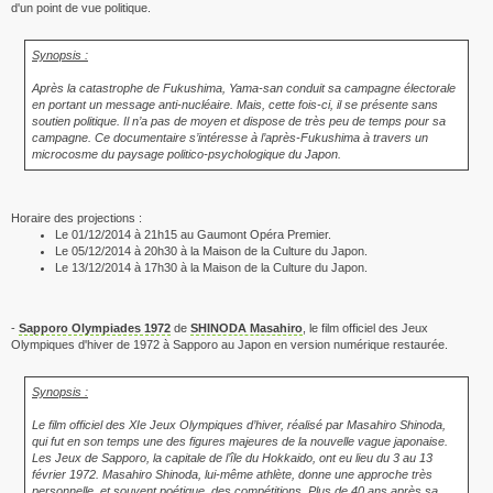
d'un point de vue politique.
Synopsis :
Après la catastrophe de Fukushima, Yama-san conduit sa campagne électorale
en portant un message anti-nucléaire. Mais, cette fois-ci, il se présente sans
soutien politique. Il n’a pas de moyen et dispose de très peu de temps pour sa
campagne. Ce documentaire s’intéresse à l’après-Fukushima à travers un
microcosme du paysage politico-psychologique du Japon.
Horaire des projections :
Le 01/12/2014 à 21h15 au Gaumont Opéra Premier.
Le 05/12/2014 à 20h30 à la Maison de la Culture du Japon.
Le 13/12/2014 à 17h30 à la Maison de la Culture du Japon.
-
Sapporo Olympiades 1972
de
SHINODA Masahiro
, le film officiel des Jeux
Olympiques d'hiver de 1972 à Sapporo au Japon en version numérique restaurée.
Synopsis :
Le film officiel des XIe Jeux Olympiques d’hiver, réalisé par Masahiro Shinoda,
qui fut en son temps une des figures majeures de la nouvelle vague japonaise.
Les Jeux de Sapporo, la capitale de l’île du Hokkaido, ont eu lieu du 3 au 13
février 1972. Masahiro Shinoda, lui-même athlète, donne une approche très
personnelle, et souvent poétique, des compétitions. Plus de 40 ans après sa