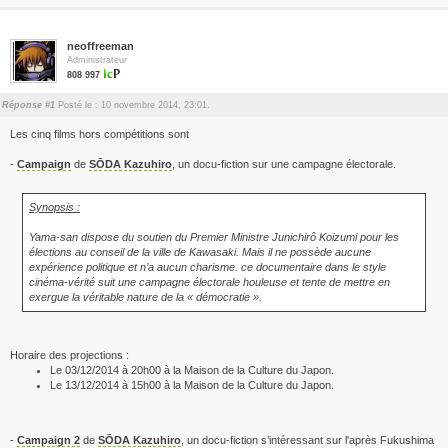
neoffreeman
Administrateur
808 997
Réponse #1
Posté le : 10 novembre 2014, 23:01.
Les cinq films hors compétitions sont
-
Campaign
de
SŌDA Kazuhiro
, un docu-fiction sur une campagne électorale.
Synopsis :
Yama-san dispose du soutien du Premier Ministre Junichirô Koizumi pour les
élections au conseil de la ville de Kawasaki. Mais il ne possède aucune
expérience politique et n’a aucun charisme. ce documentaire dans le style
cinéma-vérité suit une campagne électorale houleuse et tente de mettre en
exergue la véritable nature de la « démocratie ».
Horaire des projections :
Le 03/12/2014 à 20h00 à la Maison de la Culture du Japon.
Le 13/12/2014 à 15h00 à la Maison de la Culture du Japon.
-
Campaign 2
de
SŌDA Kazuhiro
, un docu-fiction s’intéressant sur l'après Fukushima