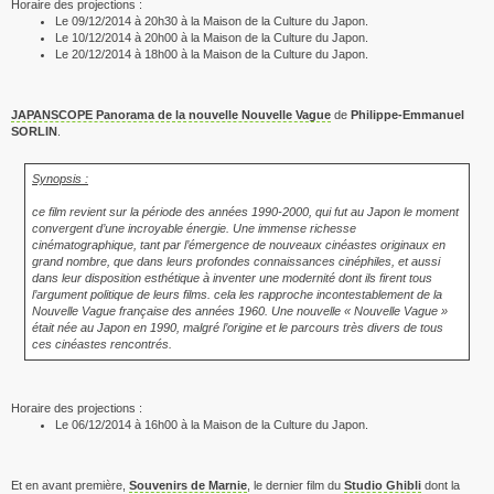
Horaire des projections :
Le 09/12/2014 à 20h30 à la Maison de la Culture du Japon.
Le 10/12/2014 à 20h00 à la Maison de la Culture du Japon.
Le 20/12/2014 à 18h00 à la Maison de la Culture du Japon.
JAPANSCOPE Panorama de la nouvelle Nouvelle Vague
de
Philippe-Emmanuel
SORLIN
.
Synopsis :
ce film revient sur la période des années 1990-2000, qui fut au Japon le moment
convergent d’une incroyable énergie. Une immense richesse
cinématographique, tant par l’émergence de nouveaux cinéastes originaux en
grand nombre, que dans leurs profondes connaissances cinéphiles, et aussi
dans leur disposition esthétique à inventer une modernité dont ils firent tous
l’argument politique de leurs films. cela les rapproche incontestablement de la
Nouvelle Vague française des années 1960. Une nouvelle « Nouvelle Vague »
était née au Japon en 1990, malgré l’origine et le parcours très divers de tous
ces cinéastes rencontrés.
Horaire des projections :
Le 06/12/2014 à 16h00 à la Maison de la Culture du Japon.
Et en avant première,
Souvenirs de Marnie
, le dernier film du
Studio Ghibli
dont la