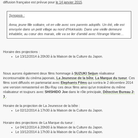
diffusion française est prévue pour
le 14 janvier 2015
.
Synopsis :
Anna, jeune fille solitaire, vit en ville avec ses parents adoptifs. Un été, elle est
envoyée dans un petit village au nord d’Hokkaïdo. Dans une vieille demeure
inhabitée, au cœur des marais, elle va se lier d’amitié avec l’étrange Marnie…
Horaire des projections :
Le 13/12/2014 à 20h30 à la Maison de la Culture du Japon.
Nous aurons également deux films hommage à
SUZUKI Seijun
réalisateur
incontournable du cinéma japonais,
La Jeunesse de la bête
,
La Marque du tueur
. Ces
films sont diffusés en partenariat avec
Elephants Films
qui sortira le 2 décembre 2014
une version remasterisé en Blu-Ray ces deux films ainsi qu'un troisième du même
réalisateur et toujours avec
SHISHIDO Joe
dans le rôle principale,
Détective Bureau 2-
3
.
Horaire de la projection de La Jeunesse de la bête :
Le 02/12/2014 à 17h30 à la Maison de la Culture du Japon.
Horaire des projections de La Marque du tueur :
Le 04/12/2014 à 20h00 à la Maison de la Culture du Japon.
Le 10/12/2014 à 17h30 à la Maison de la Culture du Japon.