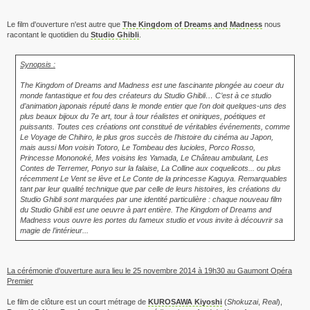
Le film d'ouverture n'est autre que
The Kingdom of Dreams and Madness
nous
racontant le quotidien du
Studio Ghibli
.
Synopsis :
The Kingdom of Dreams and Madness est une fascinante plongée au coeur du
monde fantastique et fou des créateurs du Studio Ghibli… C’est à ce studio
d’animation japonais réputé dans le monde entier que l’on doit quelques-uns des
plus beaux bijoux du 7e art, tour à tour réalistes et oniriques, poétiques et
puissants. Toutes ces créations ont constitué de véritables événements, comme
Le Voyage de Chihiro, le plus gros succès de l’histoire du cinéma au Japon,
mais aussi Mon voisin Totoro, Le Tombeau des lucioles, Porco Rosso,
Princesse Mononoké, Mes voisins les Yamada, Le Château ambulant, Les
Contes de Terremer, Ponyo sur la falaise, La Colline aux coquelicots... ou plus
récemment Le Vent se lève et Le Conte de la princesse Kaguya. Remarquables
tant par leur qualité technique que par celle de leurs histoires, les créations du
Studio Ghibli sont marquées par une identité particulière : chaque nouveau film
du Studio Ghibli est une oeuvre à part entière. The Kingdom of Dreams and
Madness vous ouvre les portes du fameux studio et vous invite à découvrir sa
magie de l’intérieur...
La cérémonie d'ouverture aura lieu le 25 novembre 2014 à 19h30 au Gaumont Opéra
Premier
Le film de clôture est un court métrage de
KUROSAWA Kiyoshi
(
Shokuzai
,
Real
),