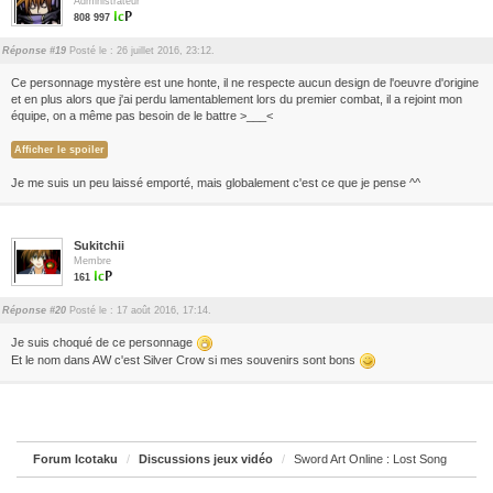
Administrateur
808 997
Réponse #19
Posté le : 26 juillet 2016, 23:12.
Ce personnage mystère est une honte, il ne respecte aucun design de l'oeuvre d'origine
et en plus alors que j'ai perdu lamentablement lors du premier combat, il a rejoint mon
équipe, on a même pas besoin de le battre >___<
Je me suis un peu laissé emporté, mais globalement c'est ce que je pense ^^
Sukitchii
Membre
161
Réponse #20
Posté le : 17 août 2016, 17:14.
Je suis choqué de ce personnage
Et le nom dans AW c'est Silver Crow si mes souvenirs sont bons
Forum Icotaku
Discussions jeux vidéo
Sword Art Online : Lost Song