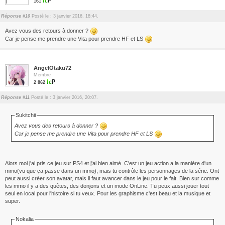
161
Réponse #10
Posté le : 3 janvier 2016, 18:44.
Avez vous des retours à donner ?
Car je pense me prendre une Vita pour prendre HF et LS
AngelOtaku72
Membre
2 862
Réponse #11
Posté le : 3 janvier 2016, 20:07.
Sukitchii
Avez vous des retours à donner ?
Car je pense me prendre une Vita pour prendre HF et LS
Alors moi j'ai pris ce jeu sur PS4 et j'ai bien aimé. C'est un jeu action a la manière d'un
mmo(vu que ça passe dans un mmo), mais tu contrôle les personnages de la série. Ont
peut aussi créer son avatar, mais il faut avancer dans le jeu pour le fait. Bien sur comme
les mmo il y a des quêtes, des donjons et un mode OnLine. Tu peux aussi jouer tout
seul en local pour l'histoire si tu veux. Pour les graphisme c'est beau et la musique et
super.
Nokalia