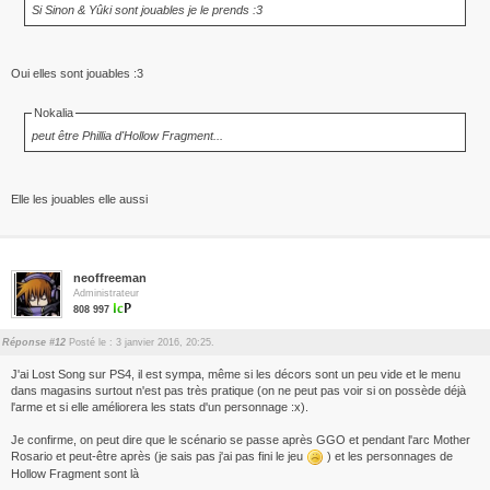
Si Sinon & Yûki sont jouables je le prends :3
Oui elles sont jouables :3
Nokalia
peut être Phillia d'Hollow Fragment...
Elle les jouables elle aussi
neoffreeman
Administrateur
808 997
Réponse #12
Posté le : 3 janvier 2016, 20:25.
J'ai Lost Song sur PS4, il est sympa, même si les décors sont un peu vide et le menu
dans magasins surtout n'est pas très pratique (on ne peut pas voir si on possède déjà
l'arme et si elle améliorera les stats d'un personnage :x).
Je confirme, on peut dire que le scénario se passe après GGO et pendant l'arc Mother
Rosario et peut-être après (je sais pas j'ai pas fini le jeu
) et les personnages de
Hollow Fragment sont là