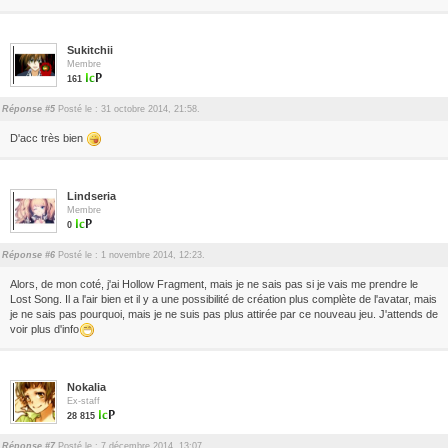
Sukitchii
Membre
161
Réponse #5
Posté le : 31 octobre 2014, 21:58.
D'acc très bien
Lindseria
Membre
0
Réponse #6
Posté le : 1 novembre 2014, 12:23.
Alors, de mon coté, j'ai Hollow Fragment, mais je ne sais pas si je vais me prendre le
Lost Song. Il a l'air bien et il y a une possibilité de création plus complète de l'avatar, mais
je ne sais pas pourquoi, mais je ne suis pas plus attirée par ce nouveau jeu. J'attends de
voir plus d'info
Nokalia
Ex-staff
28 815
Réponse #7
Posté le : 7 décembre 2014, 13:07.