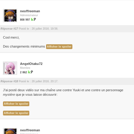
neoffreeman
Administrateur
808 997
Réponse #17
Posté le : 26 juillet 2016, 19:56.
Cool merci,
Des changements minimums
AngelOtaku72
Membre
2 862
Réponse #18
Posté le : 26 juillet 2016, 20:17.
J'ai posté deux vidéo sur ma chaîne une contre Yuuki et une contre un personnage
mystère
que je vous laisse découvrir:
neoffreeman