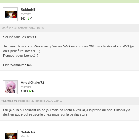
Sukitchii
Membre
161
Posté le : 31 octobre 2014, 18:35.
Salut à tous les amis !
Je viens de voir sur Wakanim qu'un jeu SAO va sortir en 2015 sur la Vita et sur PS3 (je
vais peut être investir .. )
Pensez vous l'acheté ?
Lien Wakanim :
Ici.
AngelOtaku72
Membre
2 862
Réponse #1
Posté le : 31 octobre 2014, 18:49.
Oui je suis au courant de ce jeu mais sa reste a voir si je le prend ou pas. Sinon il y a
déjà un autre qui est sortie chez nous sur la psvita store.
Sukitchii
Membre