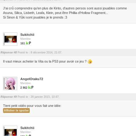
J'ai crû comprendre qu'en plus de Kirito, d'autres persos sont aussi jouables comme
Asuna, Silica, Lisbeth, Leafa, Klein, peut être Phillia d'Hollow Fragment...
Si Sinon & Yûki sont jouables je le prends :3
Sukitchii
Membre
161
Réponse #8
Posté le : 8 décembre 2014, 21:07.
Il vaut mieux acheter la Vita ou la PS3 pour avoir ce jeu ?
AngelOtaku72
Membre
2 862
Réponse #9
Posté le : 28 janvier 2015, 10:47.
Tient petit vidéo pour vous fait une idée:
Sukitchii
Membre