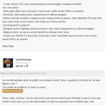
-J-star victory VS+ (qui réuni plusieurs personnages manga et anime)
-les one piece
-Stein gate (Bien que a la base c'est un jeu vidéo avant d’être un anime)
-Amnesia: Memories(mais uniquement en démat anglais)
-Mahou Shoujo madoka magica(un jeu uniquement au japon, mais attention il et pas très
bon selon moi) et son clone Yūki Yūna wa Yūsha de Aru
-Durara(pareil au japon)
-Dengeki bunko fighting climax(comme j-star, mais uniquement en démat anglais)
-Digimon donc un qui va arrivé bientôt en démat chez nous
-et bien sur bientôt il y'aura des God eater chez nous(bien que lui aussi c'est un jeu
avant d’être un anime)
Voila Voila
neoffreeman
Administrateur
808 997
Réponse #15
Posté le : 13 janvier 2016, 22:22.
Je me demandais dans la quête secondaires avec Sinon, quelqu'un a choisi de ne pas
libérer Loki ?
J'ai choisi de la libérer et dans la suite :
Donc voila, comme c'est le seul choix que j'ai rencontré pour l'instant et que je vais pas
refaire le jeu pour ça, je me demandais ce qu'il se passait si on ne libère pas Loki.