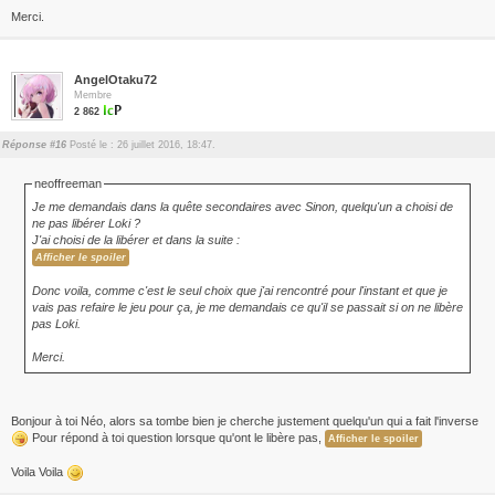
Merci.
AngelOtaku72
Membre
2 862
Réponse #16
Posté le : 26 juillet 2016, 18:47.
neoffreeman
Je me demandais dans la quête secondaires avec Sinon, quelqu'un a choisi de
ne pas libérer Loki ?
J'ai choisi de la libérer et dans la suite :
Donc voila, comme c'est le seul choix que j'ai rencontré pour l'instant et que je
vais pas refaire le jeu pour ça, je me demandais ce qu'il se passait si on ne libère
pas Loki.
Merci.
Bonjour à toi Néo, alors sa tombe bien je cherche justement quelqu'un qui a fait l'inverse
Pour répond à toi question lorsque qu'ont le libère pas,
Voila Voila