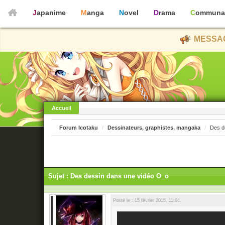
Japanime
Manga
Novel
Drama
Communa
MESSAG
Accueil
Forum Icotaku
Dessinateurs, graphistes, mangaka
Des d
Sujet : Des dessin dans une vidéo O_o
Posté le : 15 février 2015, 11:04.