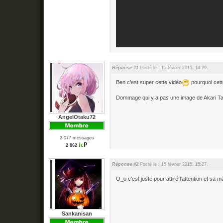
Réponse #1
Posté le : 15 février 2015, 14:29.
Ben c'est super cette vidéo
pourquoi cett
Dommage qui y a pas une image de Akari Taiy
AngelOtaku72
2 077 messages
2 862
Réponse #2
Posté le : 15 février 2015, 15:27.
O_o c'est juste pour attiré l'attention et sa 
Sankanisan