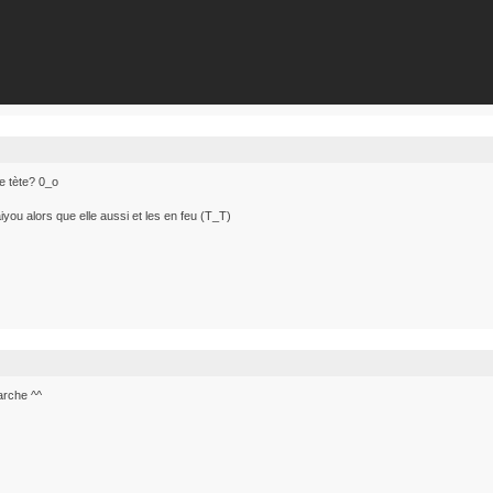
e tète? 0_o
ou alors que elle aussi et les en feu (T_T)
marche ^^