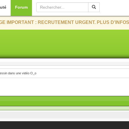
uté
Forum
E IMPORTANT : RECRUTEMENT URGENT. PLUS D'INFOS
essin dans une vidéo O_o