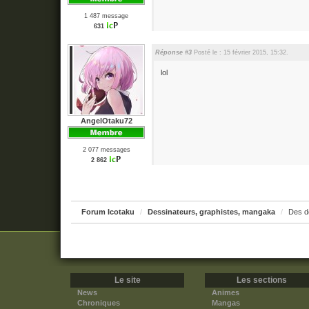
1 487 message
631
Réponse #3
Posté le : 15 février 2015, 15:32.
lol
AngelOtaku72
2 077 messages
2 862
Forum Icotaku
Dessinateurs, graphistes, mangaka
Des d
Le site
Les sections
News
Animes
Chroniques
Mangas