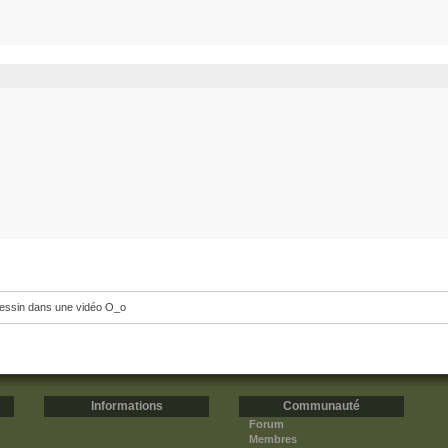
essin dans une vidéo O_o
Informations
Communauté
Forum
Membres