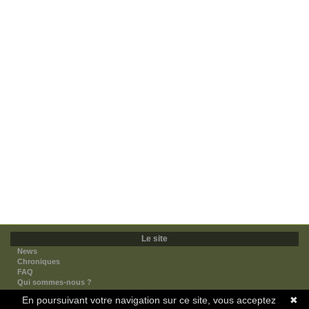
Le site
News
Chroniques
FAQ
Qui sommes-nous ?
Nos partenaires
En poursuivant votre navigation sur ce site, vous acceptez
✖
Faites-nous connaitre