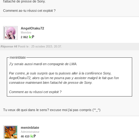
l'attaché de presse de Sony.
Comment as-tu réussi cet exploit ?
AngelOtaku72
Membre
2 862
Réponse #4
Posté le : 25 octobre 2015, 20:37.
meninblate
J'y serais aussi mardi en compagnie de LMA.
Par contre, je suis surpris que tu puisses aller à la conférence Sony,
AngelOtaku72, alors qu'on ne pourra pas y assister malgré le fait que l'on
connaisse maintenant bien l'attaché de presse de Sony.
Comment as-tu réussi cet exploit ?
Tu veux dit quoi dans le sens? excuse moi j'ai pas compris ('^_^)
meninblate
Administrateur
46 410