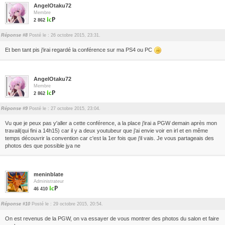
AngelOtaku72
Membre
2 862
Réponse #8
Posté le : 26 octobre 2015, 23:31.
Et ben tant pis j'irai regardé la conférence sur ma PS4 ou PC
AngelOtaku72
Membre
2 862
Réponse #9
Posté le : 27 octobre 2015, 23:04.
Vu que je peux pas y'aller a cette conférence, a la place j'irai a PGW demain après mon
travail(qui fini a 14h15) car il y a deux youtubeur que j'ai envie voir en irl et en même
temps découvrir la convention car c'est la 1er fois que j'il vais. Je vous partageais des
photos des que possible jya ne
meninblate
Administrateur
46 410
Réponse #10
Posté le : 29 octobre 2015, 20:54.
On est revenus de la PGW, on va essayer de vous montrer des photos du salon et faire