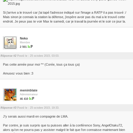
Si j'arrive a le trouvé car j'ai tapé l'adresse indiqué sur l'image a RATP il a pas trouvé :/
Mais sinon je connais la station la défense, j’espère avoir pas du mal a le trouvé cette
endroit. Je peux pas te voir Max le samedi, car je travail la journée et le soir ce jour la.
Neko
Membre
2 501
Réponse #2
Posté le : 25 octobre 2015, 03:03.
Pas cette année pour moi ^^ (Corée, tous ça tous ça)
Amusez vous bien :3
meninblate
Administrateur
46 410
Réponse #3
Posté le : 25 octobre 2015, 19:33.
J'y serais aussi mardi en compagnie de LMA.
Par contre, je suis surpris que tu puisses aller à la conférence Sony, AngelOtaku72,
alors qu'on ne pourra pas y assister malgré le fait que l'on connaisse maintenant bien