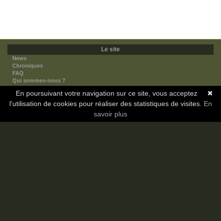
Le site
News
Chroniques
FAQ
Qui sommes-nous ?
Nos partenaires
En poursuivant votre navigation sur ce site, vous acceptez
✖
Faites-nous connaitre
l'utilisation de cookies pour réaliser des statistiques de visites.
Nous contacter
En
Nous soutenir
savoir plus
Mentions légales
Les sections
Animes
Mangas
Novels
Dramas
Informations
Communauté
Forum
Membres
Classement Icp