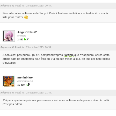
Réponse #5
Posté le : 25 octobre 2015, 20:47.
Pour aller à la conférence de Sony à Paris il faut une invitation, car tu dois être sur la
liste pour rentrer
AngelOtaku72
Membre
2 862
Réponse #6
Posté le : 25 octobre 2015, 20:59.
A bon c'est pas public? j'ai cru comprend t'apres
l'article
que c'est public. Après cette
article date de longtemps peut être qui y a eu des mises a jour. En tout car non j'ai pas
d'invitation.
meninblate
Administrateur
46 410
Réponse #7
Posté le : 25 octobre 2015, 21:44.
J'ai peur que tu ne puisses pas rentrer, c'est une conférence de presse donc le public
n'est pas admis.