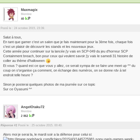
Maxmagix
Membre
40
Posté le : 24 octobre 2015, 23:39.
Salut à tous,
En tant que gamer c'est un salon que je fais maintenant pour la 3ème fois, chaque fois
c'est un plaisir de découvrir les stands et les nouveaux jeux.
Cette année pour continuer sur la lancée j'y vais en SCP-049 du jeu d'horreur SCP
Containment breach, bon pour ceux qui veulent savoir j'y vais le samedi 31 histoire de
coller au thème d'halloween
Et vous ? quand est ce que vous y allez, ce serait sympa de se faire une meet up ^^ du
coup on s'organise ça comment, on échange des numéros, on se donne rdv à tel
endroit telle heure ?
Sinon je posterai quelques photos de ma journée sur ce topic
Sur ce Oyasumi ^^
AngelOtaku72
Membre
2 862
Réponse #1
Posté le : 25 octobre 2015, 00:40.
Alors moi je serai la, le mardi soir a la défense pour celui si: