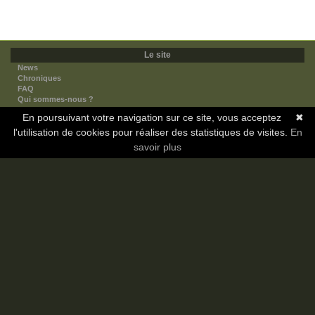
Le site
News
Chroniques
FAQ
Qui sommes-nous ?
Nos partenaires
En poursuivant votre navigation sur ce site, vous acceptez
✖
Faites-nous connaitre
l'utilisation de cookies pour réaliser des statistiques de visites.
Nous contacter
En
Nous soutenir
savoir plus
Mentions légales
Les sections
Animes
Mangas
Novels
Dramas
Informations
Communauté
Forum
Membres
Classement Icp
Discord