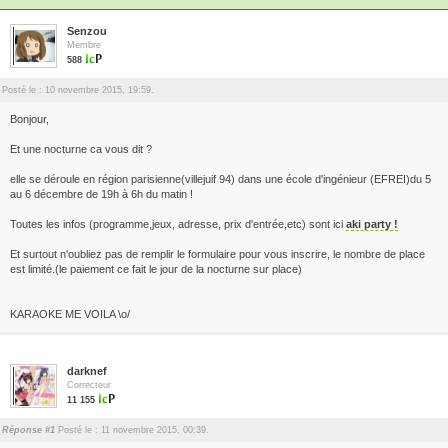
Senzou
Membre
588
Posté le : 10 novembre 2015, 19:59.
Bonjour,
Et une nocturne ca vous dit ?
elle se déroule en région parisienne(villejuif 94) dans une école d'ingénieur (EFREI)du 5
au 6 décembre de 19h à 6h du matin !
Toutes les infos (programme,jeux, adresse, prix d'entrée,etc) sont ici
aki party !
Et surtout n'oubliez pas de remplir le formulaire pour vous inscrire, le nombre de place
est limité.(le paiement ce fait le jour de la nocturne sur place)
KARAOKE ME VOILA \o/
darknef
Correcteur
11 155
Réponse #1
Posté le : 11 novembre 2015, 00:39.