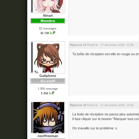
Ninari
82 messages
32 736
Réponse #1
Posté le : 17 décembre 2016, 12:58.
Ta boîte de réception est-elle en rouge ou e
Galiphene
1 850 message
5 254
Réponse #2
Posté le : 17 décembre 2016, 13:04.
La boite de réception ne passe plus automa
Il faut cliquer sur le bouton "Marquer tout 
On travaille sur le problème :x
neoffreeman