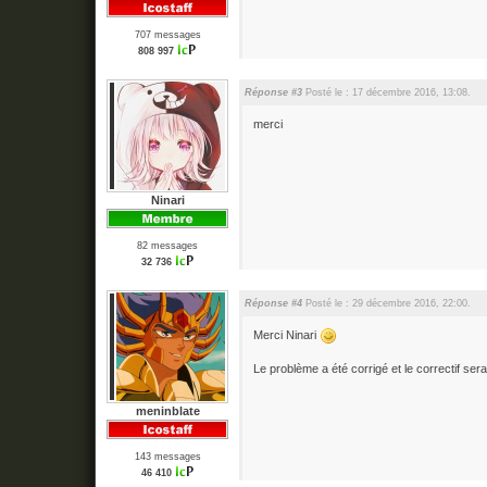
707 messages
808 997
Réponse #3
Posté le : 17 décembre 2016, 13:08.
merci
Ninari
82 messages
32 736
Réponse #4
Posté le : 29 décembre 2016, 22:00.
Merci Ninari
Le problème a été corrigé et le correctif se
meninblate
143 messages
46 410