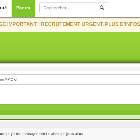
uté
Forum
E IMPORTANT : RECRUTEMENT URGENT. PLUS D'INFOS
tion MP[OK]
que que j'ai des messages non lus alors que je les ai lus.