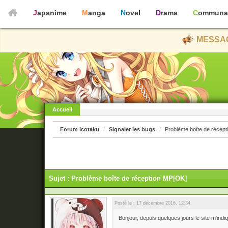
Japanime
Manga
Novel
Drama
Communa
MESSAG
Accueil
Forum Icotaku
Signaler les bugs
Problème boîte de récep
Sujet : Problème boîte de réception MP[OK]
Posté le : 17 décembre 2016, 12:34.
Bonjour, depuis quelques jours le site m'indi