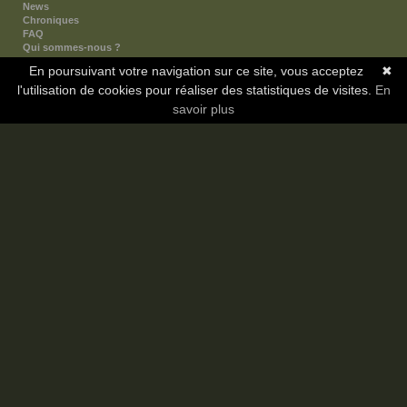
News
Chroniques
FAQ
Qui sommes-nous ?
Nos partenaires
En poursuivant votre navigation sur ce site, vous acceptez
✖
Faites-nous connaitre
l'utilisation de cookies pour réaliser des statistiques de visites.
Nous contacter
En
Nous soutenir
savoir plus
Mentions légales
Les sections
Animes
Mangas
Novels
Dramas
Informations
Communauté
Forum
Membres
Classement Icp
Discord