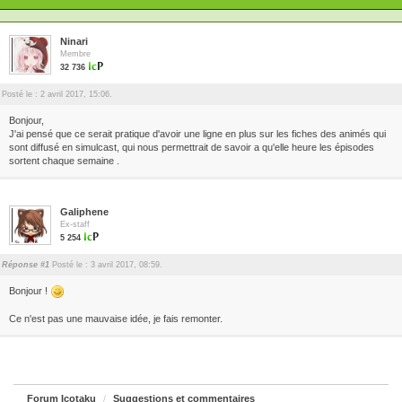
Ninari
Membre
32 736
Posté le : 2 avril 2017, 15:06.
Bonjour,
J'ai pensé que ce serait pratique d'avoir une ligne en plus sur les fiches des animés qui
sont diffusé en simulcast, qui nous permettrait de savoir a qu'elle heure les épisodes
sortent chaque semaine .
Galiphene
Ex-staff
5 254
Réponse #1
Posté le : 3 avril 2017, 08:59.
Bonjour !
Ce n'est pas une mauvaise idée, je fais remonter.
Forum Icotaku
Suggestions et commentaires