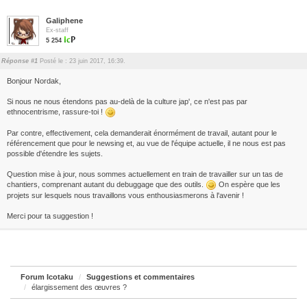
Galiphene
Ex-staff
5 254
Réponse #1
Posté le : 23 juin 2017, 16:39.
Bonjour Nordak,
Si nous ne nous étendons pas au-delà de la culture jap', ce n'est pas par
ethnocentrisme, rassure-toi !
Par contre, effectivement, cela demanderait énormément de travail, autant pour le
référencement que pour le newsing et, au vue de l'équipe actuelle, il ne nous est pas
possible d'étendre les sujets.
Question mise à jour, nous sommes actuellement en train de travailler sur un tas de
chantiers, comprenant autant du debuggage que des outils.
On espère que les
projets sur lesquels nous travaillons vous enthousiasmerons à l'avenir !
Merci pour ta suggestion !
Forum Icotaku
Suggestions et commentaires
élargissement des œuvres ?