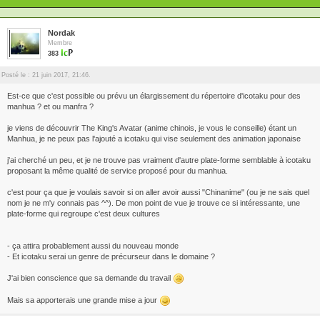
Nordak
Membre
383
Posté le : 21 juin 2017, 21:46.
Est-ce que c'est possible ou prévu un élargissement du répertoire d'icotaku pour des
manhua ? et ou manfra ?
je viens de découvrir The King's Avatar (anime chinois, je vous le conseille) étant un
Manhua, je ne peux pas l'ajouté a icotaku qui vise seulement des animation japonaise
j'ai cherché un peu, et je ne trouve pas vraiment d'autre plate-forme semblable à icotaku
proposant la même qualité de service proposé pour du manhua.
c'est pour ça que je voulais savoir si on aller avoir aussi "Chinanime" (ou je ne sais quel
nom je ne m'y connais pas ^^). De mon point de vue je trouve ce si intéressante, une
plate-forme qui regroupe c'est deux cultures
- ça attira probablement aussi du nouveau monde
- Et icotaku serai un genre de précurseur dans le domaine ?
J'ai bien conscience que sa demande du travail
Mais sa apporterais une grande mise a jour