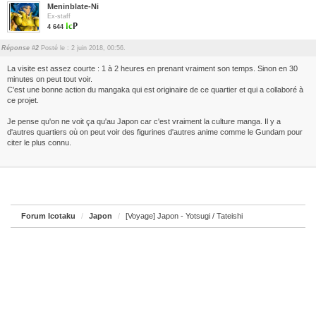
Meninblate-Ni
Ex-staff
4 644
Réponse #2
Posté le : 2 juin 2018, 00:56.
La visite est assez courte : 1 à 2 heures en prenant vraiment son temps. Sinon en 30
minutes on peut tout voir.
C'est une bonne action du mangaka qui est originaire de ce quartier et qui a collaboré à
ce projet.
Je pense qu'on ne voit ça qu'au Japon car c'est vraiment la culture manga. Il y a
d'autres quartiers où on peut voir des figurines d'autres anime comme le Gundam pour
citer le plus connu.
Forum Icotaku
Japon
[Voyage] Japon - Yotsugi / Tateishi