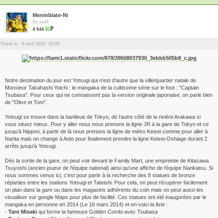
Meninblate-Ni
Ex-staff
4 644
Posté le : 8 avril 2018, 16:08.
Notre destination du jour est Yotsugi qui n'est d'autre que la ville/quartier natale de
Monsieur Takahashi Yoichi : le mangaka de la cultissime série sur le foot : "Captain
Tsubasa". Pour ceux qui ne connaissent pas la version originale japonaise, on parle bien
de "Olive et Tom".
Yotsugi se trouve dans la banlieue de Tokyo, de l'autre côté de la rivière Arakawa si
vous situez mieux. Pour y aller nous nous prenons la ligne JR à la gare de Tokyo et ce
jusqu'à Nippori, à partir de là nous prenons la ligne de métro Keisei comme pour aller à
Narita mais on change à Aoto pour finalement prendre la ligne Keisei-Oshiage durant 2
arrêts jusqu'à Yotsugi.
Dès la sortie de la gare, on peut voir devant le Family Mart, une empreinte de Kitazawa
Tsuyoshi (ancien joueur de l'équipe national) ainsi qu'une affiche de l'équipe Nankatsu. Si
nous sommes venus ici, c'est pour partir à la recherche des 8 statues de bronze
réparties entre les stations Yotsugi et Tateishi. Pour cela, on peut récupérer facilement
un plan dans la gare ou dans les magasins adhérents du coin mais on peut aussi les
visualiser sur google Maps pour plus de facilité. Ces statues ont été inaugurées par le
mangaka en personne en 2014 (Le 16 mars 2014) et en voici la liste :
-
Taro Misaki
qui forme la fameuse Golden Combi avec Tsubasa