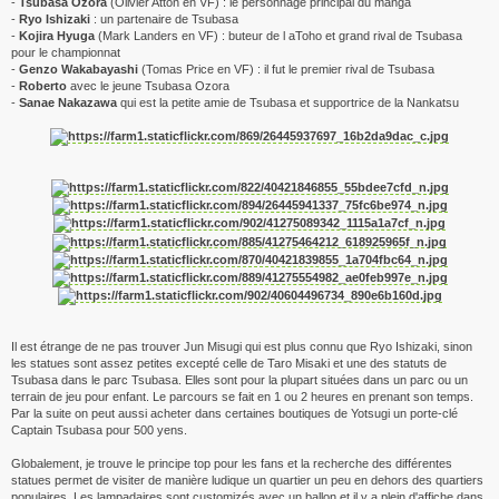
- ‎
Tsubasa Ozora
(Olivier Atton en VF) : le personnage principal du manga
-
‎Ryo Ishizaki
: un partenaire de Tsubasa
-
‎Kojira Hyuga
(Mark Landers en VF) : buteur de l aToho et grand rival de Tsubasa
pour le championnat
-
‎Genzo Wakabayashi
(Tomas Price en VF) : il fut le premier rival de Tsubasa
- ‎
Roberto
avec le jeune Tsubasa Ozora
- ‎
Sanae Nakazawa
qui est la petite amie de Tsubasa et supportrice de la Nankatsu
Il est étrange de ne pas trouver Jun Misugi qui est plus connu que Ryo Ishizaki, sinon
les statues sont assez petites excepté celle de Taro Misaki et une des statuts de
Tsubasa dans le parc Tsubasa. Elles sont pour la plupart situées dans un parc ou un
terrain de jeu pour enfant. Le parcours se fait en 1 ou 2 heures en prenant son temps.
Par la suite on peut aussi acheter dans certaines boutiques de Yotsugi un porte-clé
Captain Tsubasa pour 500 yens.
Globalement, je trouve le principe top pour les fans et la recherche des différentes
statues permet de visiter de manière ludique un quartier un peu en dehors des quartiers
populaires. Les lampadaires sont customizés avec un ballon et il y a plein d'affiche dans