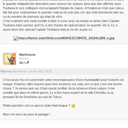
le quartier indiquant les directions pour trouver les statues ainsi que des affiches avec
Tsubasa et ses collègues encourageant l'équipe du Japon. A l'origine je crois que cela a
été fait pour redynamiser le quartier mais je ne suis pas sûr que cela fonctionne bien au
vu du nombre de touristes qui était de zéro.
C'est vraiment une visite insolite à faire si vous avez du temps et aimez bien Captain
Tsubasa mais sachez qu'il n'y a rien d'autre de spécial dans ce quartier. Ah si, il y a
aussi deux bus special Captain Tsubasa mais je ne les ai pas vu.
MacKenzie
Membre
352
Réponse #1
Posté le : 24 mai 2018, 10:31.
C'est assez fou et surprenant cette reconnaissance d'une municipalité pour l'univers du
manga. D'autres villes basent aussi leur tourisme sur cela, est ce que c'est une bonne
chose ? Je pense que oui, il faut savoir profiter de la richesse d'une culture. Il me
semble que dans le même genre, il y a Ano hana inspiré de la ville Chichibu ou la
presque-île de Enoshima au sud de Tokyo.
Petite question: est-ce que la visite était longue ?
Merci en tout cas pour le partage !