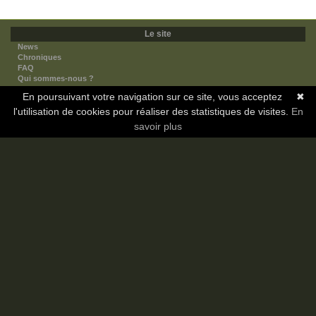
Le site
News
Chroniques
FAQ
Qui sommes-nous ?
Nos partenaires
En poursuivant votre navigation sur ce site, vous acceptez
✖
Faites-nous connaitre
l'utilisation de cookies pour réaliser des statistiques de visites.
Nous contacter
En
Nous soutenir
savoir plus
Mentions légales
Les sections
Animes
Mangas
Novels
Dramas
Informations
Communauté
Forum
Membres
Classement Icp
Discord