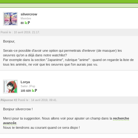
silvercrow
Membre
80
Posté le : 10 avril 2019, 21:17.
Bonjour,
Serais-ce possible d'avoir une option qui permettrais d'enlever (de masquer) les
oeuvres qu'on a déjà dans notre watchlist?
Par exemple dans la section "Japanime", rubrique "anime" : quand on regarde la liste de
tous les animés, ne voir que les oeuvres que l'on aurais pas vu.
Lorya
Sailor JPop
105 609
Réponse #1
Posté le : 14 avril 2019, 09:41.
Bonjour silvercrow !
Merci pour ta suggestion. Nous allons voir pour ajouter un champ dans la
recherche
avancée
.
Nous te tiendrons au courant quand ce sera dispo !