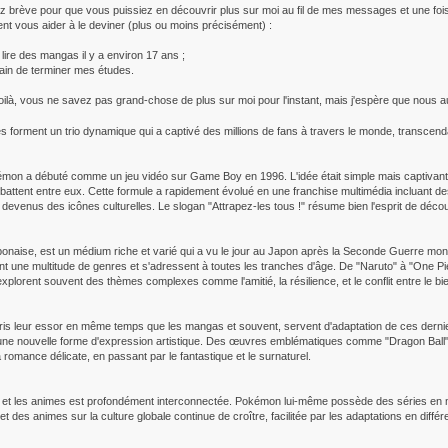
z brève pour que vous puissiez en découvrir plus sur moi au fil de mes messages et une fois q
ent vous aider à le deviner (plus ou moins précisément) :
ire des mangas il y a environ 17 ans ;
train de terminer mes études.
Voilà, vous ne savez pas grand-chose de plus sur moi pour l'instant, mais j'espère que nous
forment un trio dynamique qui a captivé des millions de fans à travers le monde, transcendant 
kémon a débuté comme un jeu vidéo sur Game Boy en 1996. L'idée était simple mais captivant
 battent entre eux. Cette formule a rapidement évolué en une franchise multimédia incluant des
venus des icônes culturelles. Le slogan "Attrapez-les tous !" résume bien l'esprit de découve
onaise, est un médium riche et varié qui a vu le jour au Japon après la Seconde Guerre mondi
une multitude de genres et s'adressent à toutes les tranches d'âge. De "Naruto" à "One Piec
xplorent souvent des thèmes complexes comme l'amitié, la résilience, et le conflit entre le bie
ris leur essor en même temps que les mangas et souvent, servent d'adaptation de ces dernie
t une nouvelle forme d'expression artistique. Des œuvres emblématiques comme "Dragon Ball",
a romance délicate, en passant par le fantastique et le surnaturel.
 et les animes est profondément interconnectée. Pokémon lui-même possède des séries en mang
 et des animes sur la culture globale continue de croître, facilitée par les adaptations en diff