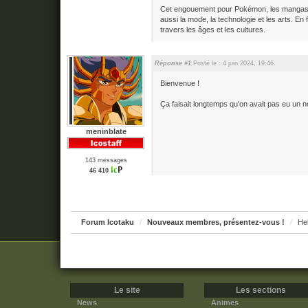
Cet engouement pour Pokémon, les mangas e
aussi la mode, la technologie et les arts. E
travers les âges et les cultures.
Réponse #1
Posté le : 4 juin 2024, 19:46.
Bienvenue !
Ça faisait longtemps qu'on avait pas eu un
meninblate
143 messages
46 410
Forum Icotaku
Nouveaux membres, présentez-vous !
Hel
Le site
Les sections
News
Animes