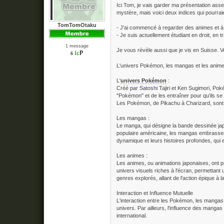
Ici Tom, je vais garder ma présentation asse
mystère, mais voici deux indices qui pourrai
TomTomOtaku
- J'ai commencé à regarder des animes et à l
- Je suis actuellement étudiant en droit, en 
1 message
Je vous révèle aussi que je vis en Suisse. 
6
L'univers Pokémon, les mangas et les animes 
L'
univers Pokémon
:
Créé par Satoshi Tajiri et Ken Sugimori, Po
"Pokémon" et de les entraîner pour qu'ils se
Les Pokémon, de Pikachu à Charizard, sont de
Les mangas :
Le manga, qui désigne la bande dessinée jap
populaire américaine, les mangas embrassent 
dynamique et leurs histoires profondes, qui e
Les animes :
Les animes, ou animations japonaises, ont p
univers visuels riches à l'écran, permettan
genres explorés, allant de l'action épique à l
Interaction et Influence Mutuelle
L'interaction entre les Pokémon, les mangas
univers. Par ailleurs, l'influence des mangas
international.