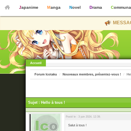
Japanime
Manga
Novel
Drama
Communa
MESSAG
Accueil
Forum Icotaku
Nouveaux membres, présentez-vous !
Hel
Sujet : Hello à tous !
Posté le : 3 juin 2024, 12:39.
Salut à tous !