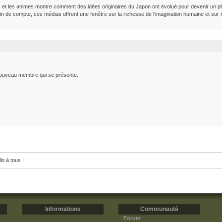
t les animes montre comment des idées originaires du Japon ont évolué pour devenir un ph
n fin de compte, ces médias offrent une fenêtre sur la richesse de l'imagination humaine et su
 nouveau membre qui se présente.
lo à tous !
Informations
Communauté
Forum