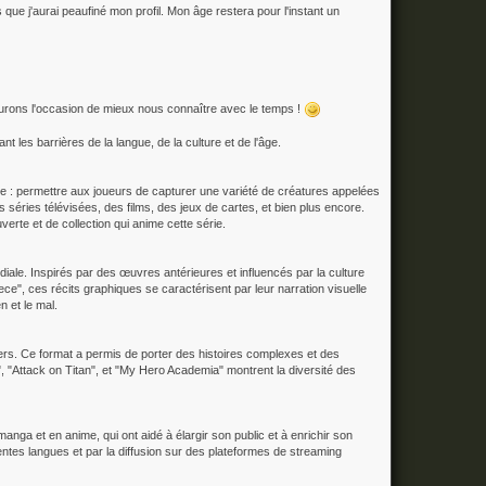
ue j'aurai peaufiné mon profil. Mon âge restera pour l'instant un
 aurons l'occasion de mieux nous connaître avec le temps !
les barrières de la langue, de la culture et de l'âge.
e : permettre aux joueurs de capturer une variété de créatures appelées
 séries télévisées, des films, des jeux de cartes, et bien plus encore.
rte et de collection qui anime cette série.
ale. Inspirés par des œuvres antérieures et influencés par la culture
e", ces récits graphiques se caractérisent par leur narration visuelle
n et le mal.
rs. Ce format a permis de porter des histoires complexes et des
 "Attack on Titan", et "My Hero Academia" montrent la diversité des
a et en anime, qui ont aidé à élargir son public et à enrichir son
érentes langues et par la diffusion sur des plateformes de streaming