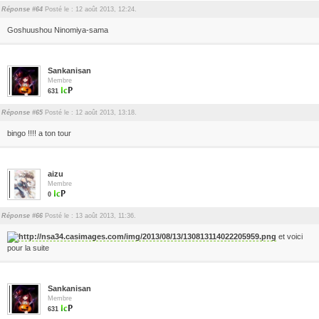
Réponse #64
Posté le : 12 août 2013, 12:24.
Goshuushou Ninomiya-sama
Sankanisan
Membre
631
Réponse #65
Posté le : 12 août 2013, 13:18.
bingo !!!! a ton tour
aizu
Membre
0
Réponse #66
Posté le : 13 août 2013, 11:36.
et voici
pour la suite
Sankanisan
Membre
631