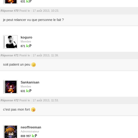
631
Réponse #70
Posté le : 17 août 2013, 10:23.
je peut relancer vu que personne le fait ?
koguro
Membre
871
Réponse #71
Posté le : 17 août 2013, 11:39.
soit patient un peu
Sankanisan
Membre
631
Réponse #72
Posté le : 17 août 2013, 11:53.
c'est pas mon fort
neoffreeman
Administrateur
808 997