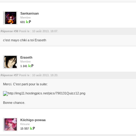
Sankanisan
Membre
631
Réponse #56
Posté le : 10 août 2013, 16:07.
c'est mayo chiki a toi Eraseth
Eraseth
Membre
1 241
Réponse #57
Posté le : 10 août 2013, 16:20.
Merci. C'est parti pour la suite:
Bonne chance.
Kiichigo-powaa
Kitsune
15 557