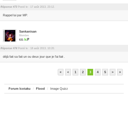
Réponse #73
Posté le : 17 août 2013, 23:12.
Rappel lui par MP.
Sankanisan
Membre
631
Réponse #74
Posté le : 18 août 2013, 10:20.
déjà fait sa fait un ou deux jour que je l'ai fait .
«
<
1
2
3
4
5
>
»
Forum Icotaku
Flood
Image Quizz