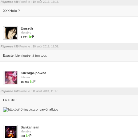
Réponse #58
Posté le : 10 août 2013, 17:16.
XXXHolic ?
Eraseth
Membre
1 241
Réponse #59
Posté le : 10 août 2013, 18:52.
Exacte, bien jouée, à ton tour.
Kiichigo-powaa
Kitsune
15 557
Réponse #60
Posté le : 11 août 2013, 11:17.
La suite :
Sankanisan
Membre
631