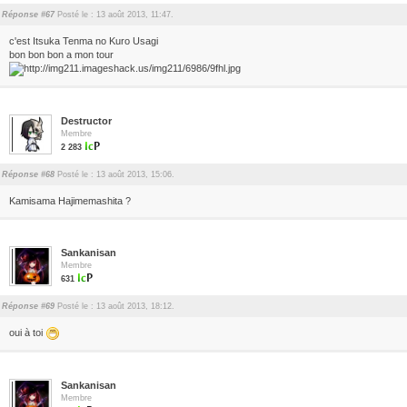
Réponse #67
Posté le : 13 août 2013, 11:47.
c'est Itsuka Tenma no Kuro Usagi
bon bon bon a mon tour
Destructor
Membre
2 283
Réponse #68
Posté le : 13 août 2013, 15:06.
Kamisama Hajimemashita ?
Sankanisan
Membre
631
Réponse #69
Posté le : 13 août 2013, 18:12.
oui à toi
Sankanisan
Membre