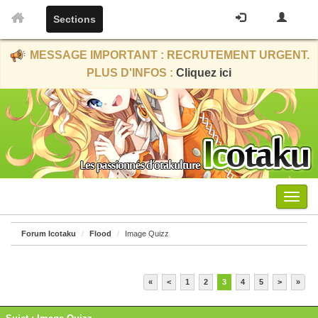
Sections
MESSAGE IMPORTANT : RECRUTEMENT URGENT.
PLUS D'INFOS :
Cliquez ici
Menu
Forum Icotaku
Flood
Image Quizz
«
<
1
2
3
4
5
>
»