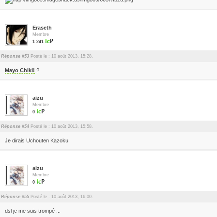
Eraseth
Membre
1 241
Réponse #53
Posté le : 10 août 2013, 15:28.
Mayo Chiki!
?
aizu
Membre
0
Réponse #54
Posté le : 10 août 2013, 15:58.
Je dirais Uchouten Kazoku
aizu
Membre
0
Réponse #55
Posté le : 10 août 2013, 16:00.
dsl je me suis trompé ...