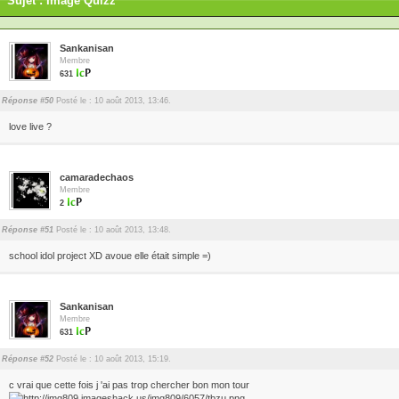
Sujet : Image Quizz
Sankanisan
Membre
631
Réponse #50
Posté le : 10 août 2013, 13:46.
love live ?
camaradechaos
Membre
2
Réponse #51
Posté le : 10 août 2013, 13:48.
school idol project XD avoue elle était simple =)
Sankanisan
Membre
631
Réponse #52
Posté le : 10 août 2013, 15:19.
c vrai que cette fois j 'ai pas trop chercher bon mon tour