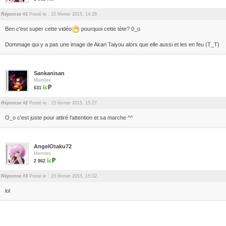
Réponse #1
Posté le : 15 février 2015, 14:29.
Ben c'est super cette vidéo
pourquoi cette tète? 0_o
Dommage qui y a pas une image de Akari Taiyou alors que elle aussi et les en feu (T_T)
Sankanisan
Membre
631
Réponse #2
Posté le : 15 février 2015, 15:27.
O_o c'est juste pour attiré l'attention et sa marche ^^
AngelOtaku72
Membre
2 862
Réponse #3
Posté le : 15 février 2015, 15:32.
lol