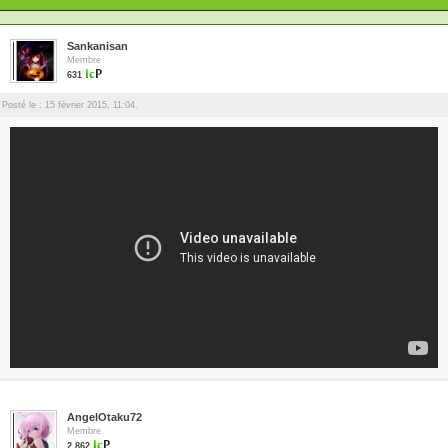
Sankanisan
Membre
631
Posté le : 15 février 2015, 11:04.
AngelOtaku72
Membre
2 862