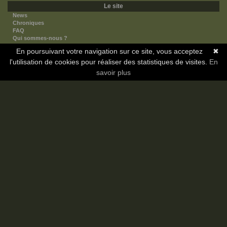
Le site
News
Chroniques
FAQ
Qui sommes-nous ?
Nos partenaires
En poursuivant votre navigation sur ce site, vous acceptez
✖
Faites-nous connaitre
l'utilisation de cookies pour réaliser des statistiques de visites.
Nous contacter
En
Nous soutenir
savoir plus
Mentions légales
Les sections
Animes
Mangas
Novels
Dramas
Informations
Communauté
Forum
Membres
Classement Icp
Discord