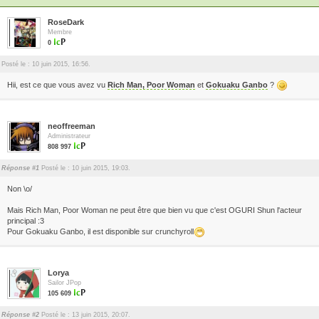
RoseDark
Membre
0
Posté le : 10 juin 2015, 16:56.
Hii, est ce que vous avez vu
Rich Man, Poor Woman
et
Gokuaku Ganbo
?
neoffreeman
Administrateur
808 997
Réponse #1
Posté le : 10 juin 2015, 19:03.
Non \o/
Mais Rich Man, Poor Woman ne peut être que bien vu que c'est OGURI Shun l'acteur
principal :3
Pour Gokuaku Ganbo, il est disponible sur crunchyroll
Lorya
Sailor JPop
105 609
Réponse #2
Posté le : 13 juin 2015, 20:07.