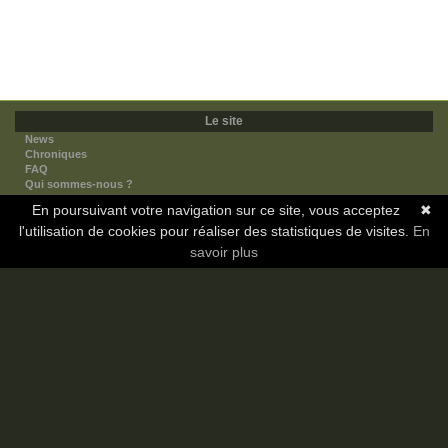
Le site
News
Chroniques
FAQ
Qui sommes-nous ?
Nos partenaires
En poursuivant votre navigation sur ce site, vous acceptez
✖
Faites-nous connaitre
l'utilisation de cookies pour réaliser des statistiques de visites.
Nous contacter
En
Nous soutenir
savoir plus
Mentions légales
Les sections
Animes
Mangas
Novels
Dramas
Informations
Communauté
Forum
Membres