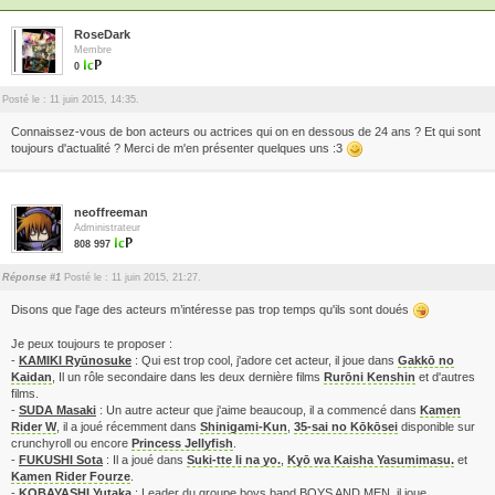
RoseDark
Membre
0
Posté le : 11 juin 2015, 14:35.
Connaissez-vous de bon acteurs ou actrices qui on en dessous de 24 ans ? Et qui sont
toujours d'actualité ? Merci de m'en présenter quelques uns :3
neoffreeman
Administrateur
808 997
Réponse #1
Posté le : 11 juin 2015, 21:27.
Disons que l'age des acteurs m’intéresse pas trop temps qu'ils sont doués
Je peux toujours te proposer :
-
KAMIKI Ryūnosuke
: Qui est trop cool, j'adore cet acteur, il joue dans
Gakkō no
Kaidan
, Il un rôle secondaire dans les deux dernière films
Rurōni Kenshin
et d'autres
films.
-
SUDA Masaki
: Un autre acteur que j'aime beaucoup, il a commencé dans
Kamen
Rider W
, il a joué récemment dans
Shinigami-Kun
,
35-sai no Kōkōsei
disponible sur
crunchyroll ou encore
Princess Jellyfish
.
-
FUKUSHI Sota
: Il a joué dans
Suki-tte Ii na yo.
,
Kyō wa Kaisha Yasumimasu.
et
Kamen Rider Fourze
.
-
KOBAYASHI Yutaka
: Leader du groupe boys band BOYS AND MEN, il joue