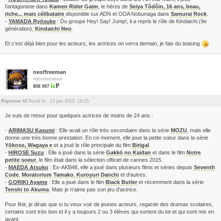
l'antagoniste dans
Kamen Rider Gaim
, le héros de
Seiya Tôdôin, 16 ans, beau,
riche... mais célibataire
disponible sur ADN et ODA Nobunaga dans
Samurai Rock
.
-
YAMADA Ryōsuke
: Du groupe Hey! Say! Jump!, il a repris le rôle de Kindaichi (9e
génération),
Kindaichi Neo
.
Et c'est déjà bien pour les acteurs, les actrices on verra demain, je fais du teasing
neoffreeman
Administrateur
808 997
Réponse #2
Posté le : 13 juin 2015, 16:25.
Je suis de retour pour quelques actrices de moins de 24 ans :
-
ARIMASU Kasumi
: Elle avait un rôle très secondaire dans la série
MOZU
, mais elle
donne une très bonne prestation. En ce moment, elle joue la petite sœur dans la série
Yōkoso, Wagaya e
et a joué le rôle principale du film
Birigal
.
-
HIROSE Suzu
: Elle a joué dans la série
Gakkō no Kaidan
et dans le film
Notre
petite soeur
, le film était dans la sélection officiel de cannes 2015.
-
MAEDA Atsuko
: Ex-AKB48, elle a joué dans plusieurs films et séries depuis
Seventh
Code
,
Moratorium Tamako
,
Kuroyuri Danchi
et d'autres.
-
GORIKI Ayame
: Elle a joué dans le film
Black Butler
et récemment dans la série
Tenshi to Akuma
. Mais je n'aime pas son jeu d'actrice.
Pour finir, je dirais que si tu veux voir de jeunes acteurs, regarde des dramas scolaires,
certains sont très bon et il y a toujours 2 ou 3 élèves qui sortent du lot et qui sont mis en
avant.