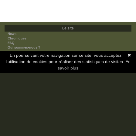
Le site
News
Chroniques
FAQ
Qui sommes-nous ?
Nos partenaires
En poursuivant votre navigation sur ce site, vous acceptez
✖
Faites-nous connaitre
l'utilisation de cookies pour réaliser des statistiques de visites.
Nous contacter
En
Nous soutenir
savoir plus
Mentions légales
Les sections
Animes
Mangas
Novels
Dramas
Informations
Communauté
Forum
Membres
Classement Icp
Discord