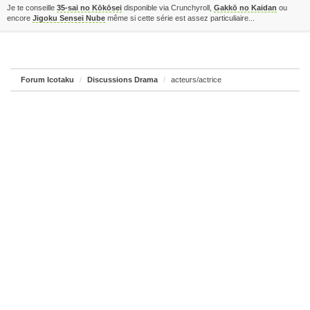
Je te conseille
35-sai no Kōkōsei
disponible via Crunchyroll,
Gakkō no Kaidan
ou
encore
Jigoku Sensei Nube
même si cette série est assez particuliaire...
Forum Icotaku
Discussions Drama
acteurs/actrice