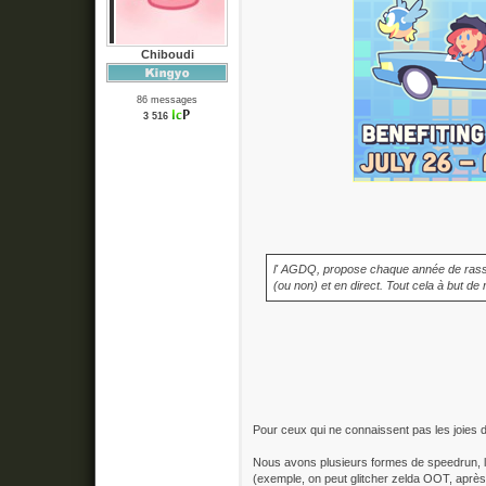
Chiboudi
86 messages
3 516
l' AGDQ, propose chaque année de rass
(ou non) et en direct. Tout cela à but de
Pour ceux qui ne connaissent pas les joies du
Nous avons plusieurs formes de speedrun, 
(exemple, on peut glitcher zelda OOT, après