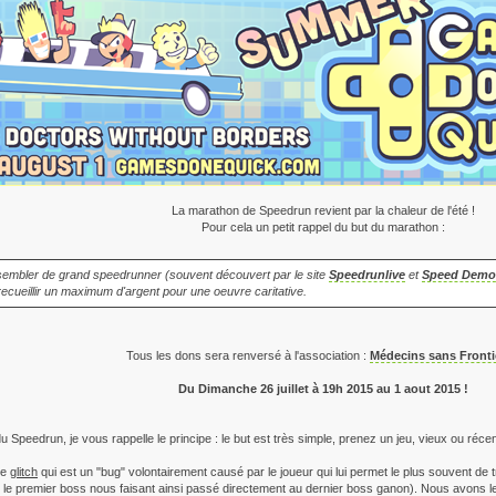
La marathon de Speedrun revient par la chaleur de l'été !
Pour cela un petit rappel du but du marathon :
embler de grand speedrunner (souvent découvert par le site
Speedrunlive
et
Speed Demo
 recueillir un maximum d'argent pour une oeuvre caritative.
Tous les dons sera renversé à l'association :
Médecins sans Fronti
Du Dimanche 26 juillet à 19h 2015 au 1 aout 2015 !
 Speedrun, je vous rappelle le principe : le but est très simple, prenez un jeu, vieux ou récent
le
glitch
qui est un "bug" volontairement causé par le joueur qui lui permet le plus souvent de 
 le premier boss nous faisant ainsi passé directement au dernier boss ganon). Nous avons l