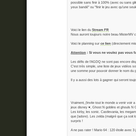
possible sans finir à 100% (avec ou sans gli
yeux bandé" ou "finir le jeu avec qu'une se
Voici le lien du
Stream FR
Nous auront toujours notre beau MisterMV c
Voici le planning sur
ce lien
(directement mis
Attention
: Si vous ne voulez pas vous fair
Les défis de l'AGDQ ne sont pas encore disp
C'est très simple, une liste de jeux vidéos s
une somme pour pouvoir donner le nom du per
Il y a aussi des lots à gagner qui seront touj
Vraiment, j'invite tout le monde a venir voir
jeux disney ♥, Ghost N goblins et ghouls N Go
Les kirby, les sonic. Castlevania, les megam
que j'adore). Les zelda (malgré que ça soit l
surpris !
A ne pas rater ! Mario 64 : 120 étoile avec 3