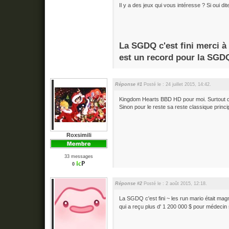
Il y a des jeux qui vous intéresse ? Si oui dit
La SGDQ c'est fini merci à
est un record pour la SGDQ
Réponse #1
Posté le : 24 juillet 2015, 14:42.
Kingdom Hearts BBD HD pour moi. Surtout qu'il
Sinon pour le reste sa reste classique princ
Roxsimili
33 messages
0
Réponse #2
Posté le : 2 août 2015, 12:18.
La SGDQ c'est fini ~ les run mario était magn
qui a reçu plus d' 1 200 000 $ pour médecin s