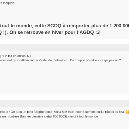
es lesquels !!
__________________________
 tout le monde, cette SGDQ à remporter plus de 1 200 000
 !). On se retrouve en hiver pour l'AGDQ :3
 le fait en critical lv1
ipalement du castlevania, du Zelda, du metroid etc. Du coup je prendrais ce qui passe ^^
ifique ! On a eu un petit fail glitch pour zelda MM mais heureusement qu'il a réussi au final
ans frontière (l'année dernière c'était 800 000$) merci à tout le monde !