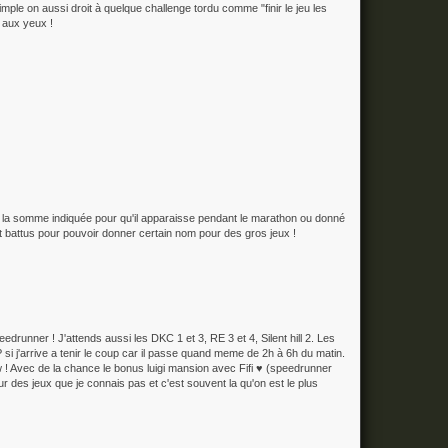
simple on aussi droit à quelque challenge tordu comme "finir le jeu les
 aux yeux !
mper la somme indiquée pour qu'il apparaisse pendant le marathon ou donné
 battus pour pouvoir donner certain nom pour des gros jeux !
drunner ! J'attends aussi les DKC 1 et 3, RE 3 et 4, Silent hill 2. Les
 si j'arrive a tenir le coup car il passe quand meme de 2h à 6h du matin.
w ! Avec de la chance le bonus luigi mansion avec Fifi ♥ (speedrunner
ur des jeux que je connais pas et c'est souvent la qu'on est le plus