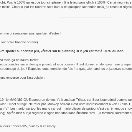
tch). Puis le
100%
qui est de tout simplement finir le jeu sans glitch à 100%. Certain jeu très 
ule main". Chaque jour les records sont battus de quelques secondes mais, ça reste un régale
_____________________________
omme présentateur ainsi que bien d'autre !
 sur notre tranche horaire)
e spoiler sur certain jeu, vérifier sur le planning si le jeu est fait à 100% ou non.
o mais ça ne saurai tarder !
ont disponibles sur un lien que je mettrait a disposition. Il faut donner en don pour faire gri
sonnage du jeu ! Rappelez vous combien de fois français, allemand, us et japonais se sont
ours renversé pour l'association !
______________________________
 a 19h le MAGNIGIQUE speedrun de yoshi's island par Trihex, car il est juste génial comme spee
st, Street of rage. Ne rater pas Monkey ball car c'est juste impressionnant a voir ! Zelda TP
an *v*. Les mario, surtout les mario car voir mario glisser de partout c'est carrément du sho
ong). Après bien sur je regarde la sgdq non stop sans éteindre l'ordi... je tomberai surement s
 joueurs : cheese05, puncay ♥ et simply !