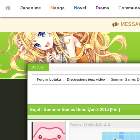
Japanime
Manga
Novel
Drama
Communa
MESSAG
Accueil
Forum Icotaku
Discussions jeux vidéo
Summer Games Don
Sujet : Summer Games Done Quick 2015 [Fini]
Posté le : 24 juillet 2015, 12:13.