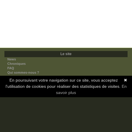
Le site
News
Chroniques
FAQ
Qui sommes-nous ?
Nos partenaires
En poursuivant votre navigation sur ce site, vous acceptez
✖
Faites-nous connaitre
l'utilisation de cookies pour réaliser des statistiques de visites.
Nous contacter
En
Nous soutenir
savoir plus
Mentions légales
Les sections
Animes
Mangas
Novels
Dramas
Informations