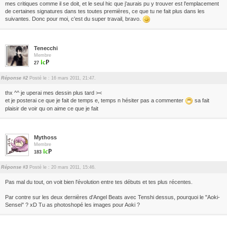
mes critiques comme il se doit, et le seul hic que j'aurais pu y trouver est l'emplacement
de certaines signatures dans tes toutes premières, ce que tu ne fait plus dans les
suivantes. Donc pour moi, c'est du super travail, bravo.
Tenecchi
Membre
27
Réponse #2
Posté le : 16 mars 2011, 21:47.
thx ^^ je uperai mes dessin plus tard ><
et je posterai ce que je fait de temps e, temps n hésiter pas a commenter
sa fait
plaisir de voir qu on aime ce que je fait
Mythoss
Membre
183
Réponse #3
Posté le : 20 mars 2011, 15:46.
Pas mal du tout, on voit bien l'évolution entre tes débuts et tes plus récentes.
Par contre sur les deux dernières d'Angel Beats avec Tenshi dessus, pourquoi le "Aoki-
Sensei" ? xD Tu as photoshopé les images pour Aoki ?