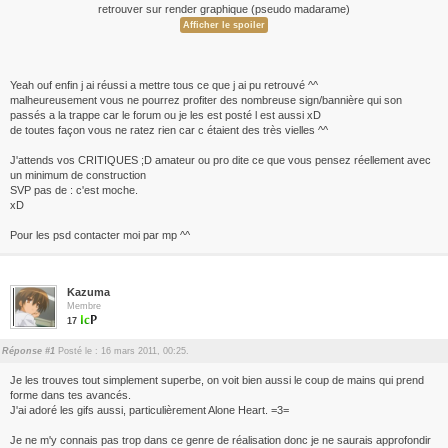
retrouver sur render graphique (pseudo madarame)
Yeah ouf enfin j ai réussi a mettre tous ce que j ai pu retrouvé ^^
malheureusement vous ne pourrez profiter des nombreuse sign/bannière qui son
passés a la trappe car le forum ou je les est posté l est aussi xD
de toutes façon vous ne ratez rien car c étaient des très vielles ^^
J'attends vos CRITIQUES ;D amateur ou pro dite ce que vous pensez réellement avec
un minimum de construction
SVP pas de : c'est moche.
xD
Pour les psd contacter moi par mp ^^
Kazuma
Membre
17
Réponse #1
Posté le : 16 mars 2011, 00:25.
Je les trouves tout simplement superbe, on voit bien aussi le coup de mains qui prend
forme dans tes avancés.
J'ai adoré les gifs aussi, particulièrement Alone Heart. =3=
Je ne m'y connais pas trop dans ce genre de réalisation donc je ne saurais approfondir