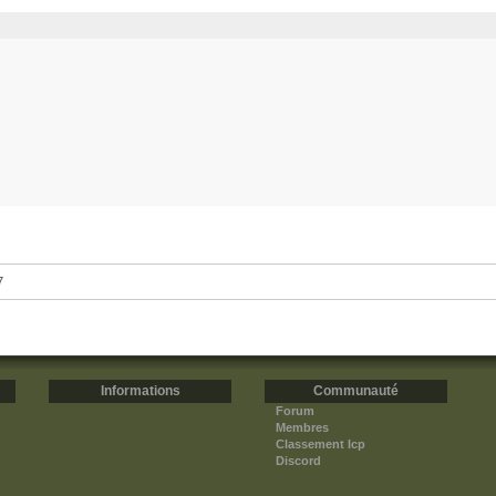
7
Informations
Communauté
Forum
Membres
Classement Icp
Discord