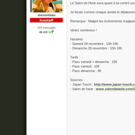
Le Salon de l'Asie sera quant à lui centré su
Je ferais comme chaque année le déplacemen
meninblate
Remarque : Malgré les événements tragiques
143 messages
Venez nombreux !
46 410
Horaires :
- Samedi 28 novembre : 10h-19h
- Dimanche 29 novembre : 10h-18h
Tarifs :
- Pass samedi + dimanche : 15€
- Pass samedi : 10€
- Pass dimanche : 9€
Sources :
- Japan Touch :
http://www.japan-touch.
- Salon de l'asie :
www.salondelasie.com/