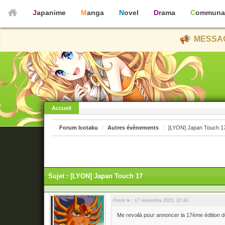
Japanime
Manga
Novel
Drama
Communa
MESSAG
Accueil
Forum Icotaku
Autres évènements
[LYON] Japan Touch 1
Sujet : [LYON] Japan Touch 17
Posté le : 17 novembre 2015, 22:44.
Me revoilà pour annoncer la 17ème édition d