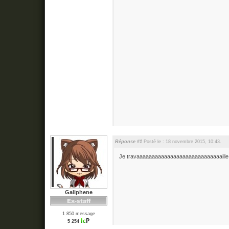
Réponse #1
Posté le : 18 novembre 2015, 10:43.
Je travaaaaaaaaaaaaaaaaaaaaaaaaaaaaille ! Oui
Galiphene
1 850 message
5 254