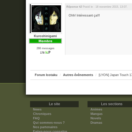
Réponse #2
Posté le : 18 novembre 2015, 13:07.
Ohh! Intéressant ça!!!
Kuroshinigami
286 messages
178
Forum Icotaku
Autres évènements
[LYON] Japan Touch 1
Le site
Les sections
News
Animes
Chroniques
Mangas
FAQ
Novels
Qui sommes-nous ?
Dramas
Nos partenaires
Faites-nous connaitre