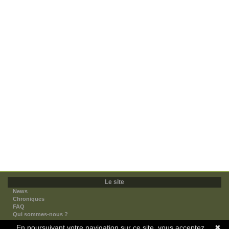
Le site
News
Chroniques
FAQ
Qui sommes-nous ?
Nos partenaires
En poursuivant votre navigation sur ce site, vous acceptez
✖