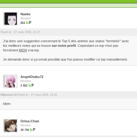
Naeko
Membre
863
Posté le : 27 mars 2016, 21:27.
J'ai donc une suggestion concernant le Top 5 des animes aux status "terminés" avec
les meilleurs notes qui se trouve
sur notre profil
. Cependant ce top n'est pas
forcément
MON
vrai top.
Je demande donc si ça serait possible que l'on puisse modifier ce top manuellement.
AngelOtaku72
Membre
2 862
Réponse #1
Posté le : 27 mars 2016, 21:41.
Idem
Orina-Chan
Membre
39 796