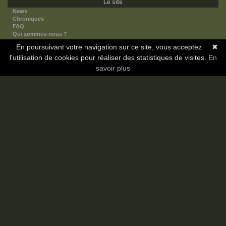
Le site
News
Chroniques
FAQ
Qui sommes-nous ?
Nos partenaires
En poursuivant votre navigation sur ce site, vous acceptez
✖
Faites-nous connaitre
l'utilisation de cookies pour réaliser des statistiques de visites.
Nous contacter
En
Nous soutenir
savoir plus
Mentions légales
Les sections
Animes
Mangas
Novels
Dramas
Informations
Communauté
Forum
Membres
Classement Icp
Discord