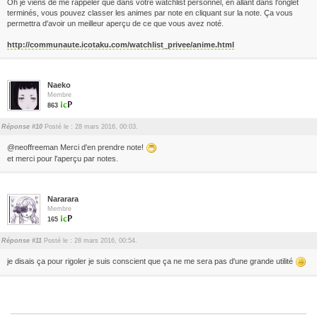
Oh je viens de me rappeler que dans votre watchlist personnel, en allant dans l'onglet
terminés, vous pouvez classer les animes par note en cliquant sur la note. Ça vous
permettra d'avoir un meilleur aperçu de ce que vous avez noté.
http://communaute.icotaku.com/watchlist_privee/anime.html
Naeko
Membre
863
Réponse #10
Posté le : 28 mars 2016, 00:03.
@neoffreeman Merci d'en prendre note!
et merci pour l'aperçu par notes.
Nararara
Membre
165
Réponse #11
Posté le : 28 mars 2016, 00:54.
je disais ça pour rigoler je suis conscient que ça ne me sera pas d'une grande utilité