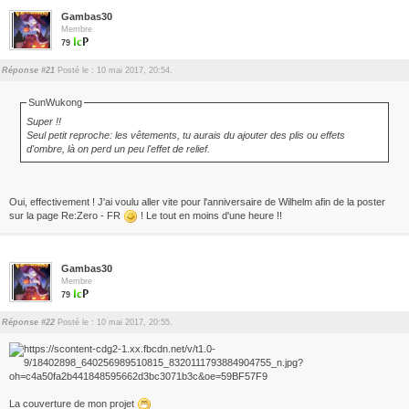
Gambas30
Membre
79
Réponse #21
Posté le : 10 mai 2017, 20:54.
SunWukong
Super !!
Seul petit reproche: les vêtements, tu aurais du ajouter des plis ou effets
d'ombre, là on perd un peu l'effet de relief.
Oui, effectivement ! J'ai voulu aller vite pour l'anniversaire de Wilhelm afin de la poster
sur la page Re:Zero - FR
! Le tout en moins d'une heure !!
Gambas30
Membre
79
Réponse #22
Posté le : 10 mai 2017, 20:55.
La couverture de mon projet