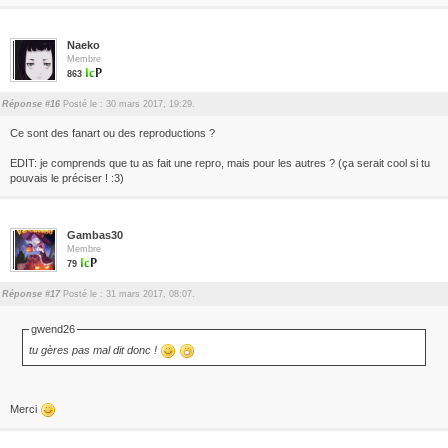
Naeko
Membre
863
Réponse #16
Posté le : 30 mars 2017, 19:29.
Ce sont des fanart ou des reproductions ?
EDIT: je comprends que tu as fait une repro, mais pour les autres ? (ça serait cool si tu
pouvais le préciser ! :3)
Gambas30
Membre
79
Réponse #17
Posté le : 31 mars 2017, 08:07.
gwend26
tu gères pas mal dit donc !
Merci