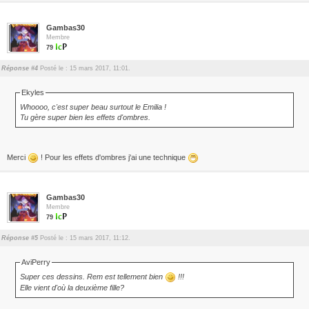
Gambas30
Membre
79
Réponse #4
Posté le : 15 mars 2017, 11:01.
Ekyles
Whoooo, c'est super beau surtout le Emilia !
Tu gère super bien les effets d'ombres.
Merci
! Pour les effets d'ombres j'ai une technique
Gambas30
Membre
79
Réponse #5
Posté le : 15 mars 2017, 11:12.
AviPerry
Super ces dessins. Rem est tellement bien
!!!
Elle vient d'où la deuxième fille?