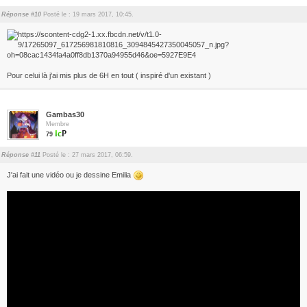
Réponse #10
Posté le : 19 mars 2017, 10:45.
Pour celui là j'ai mis plus de 6H en tout ( inspiré d'un existant )
Gambas30
Membre
79
Réponse #11
Posté le : 27 mars 2017, 06:59.
J'ai fait une vidéo ou je dessine Emilia