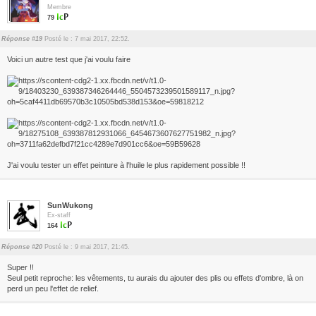
Membre
79
Réponse #19
Posté le : 7 mai 2017, 22:52.
Voici un autre test que j'ai voulu faire
J'ai voulu tester un effet peinture à l'huile le plus rapidement possible !!
SunWukong
Ex-staff
164
Réponse #20
Posté le : 9 mai 2017, 21:45.
Super !!
Seul petit reproche: les vêtements, tu aurais du ajouter des plis ou effets d'ombre, là on
perd un peu l'effet de relief.