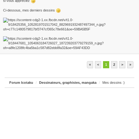
si vous appréciez
Ci-dessous, mes derniers dessins
«
<
1
2
>
»
Forum Icotaku
Dessinateurs, graphistes, mangaka
Mes dessins :)