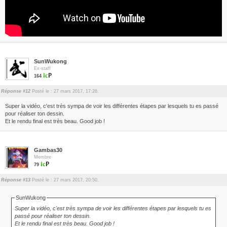
SunWukong
Ex-staff
164
Réponse #12
Posté le : 27 mars 2017, 17:26.
Super la vidéo, c'est très sympa de voir les différentes étapes par lesquels tu es passé
pour réaliser ton dessin.
Et le rendu final est très beau. Good job !
Gambas30
Membre
79
Réponse #13
Posté le : 27 mars 2017, 20:50.
SunWukong
Super la vidéo, c'est très sympa de voir les différentes étapes par lesquels tu es
passé pour réaliser ton dessin.
Et le rendu final est très beau. Good job !