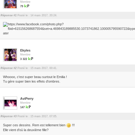
Membre
79
Réponse #1
Posté le : 14 mars 2017, 20:24.
Ekyles
Membre
3 322
Réponse #2
Posté le : 15 mars 2017, 00:41.
Whoooo, c'est super beau surtout le Emilia !
Tu gère super bien les effets d'ombres.
AviPerry
Membre
147
Réponse #3
Posté le : 15 mars 2017, 07:05.
Super ces dessins. Rem est tellement bien
!!!
Elle vient d'où la deuxième fille?