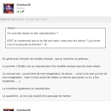
Gambas30
Membre
79
Réponse #18
Posté le : 31 mars 2017, 08:12.
Naeko
Ce sont des fanart ou des reproductions ?
EDIT: je comprends que tu as fait une repro, mais pour les autres ? (ça serait
cool si tu pouvais le préciser ! :3)
En général je m'inspire de modèle existant , que je retouche un petit peu .
Le premier ( Emilia ) est un reproduction d'un modèle existant que j'ai voulu refaire.
Le second non , ça provient de mon imagination ( je pense ....oui je crois que ça sort de
mon imagination , mais il m'est arrivé de refaire un dessin que j'avais vu il y a fort
longtemps .... )
Le troisième également un reproduction.
Le quatrième , je me suis inspiré d'un passage de l'anime.
Gambas30