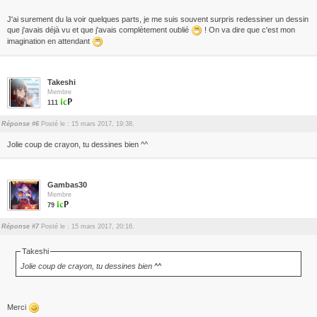
J'ai surement du la voir quelques parts, je me suis souvent surpris redessiner un dessin
que j'avais déjà vu et que j'avais complètement oublié
! On va dire que c'est mon
imagination en attendant
Takeshi
Membre
111
Réponse #6
Posté le : 15 mars 2017, 19:38.
Jolie coup de crayon, tu dessines bien ^^
Gambas30
Membre
79
Réponse #7
Posté le : 15 mars 2017, 20:16.
Takeshi
Jolie coup de crayon, tu dessines bien ^^
Merci