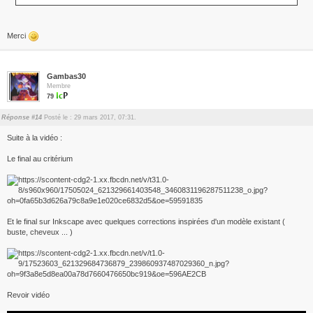
Merci
Gambas30
Membre
79
Réponse #14
Posté le : 29 mars 2017, 07:31.
Suite à la vidéo :
Le final au critérium
Et le final sur Inkscape avec quelques corrections inspirées d'un modèle existant (
buste, cheveux ... )
Revoir vidéo