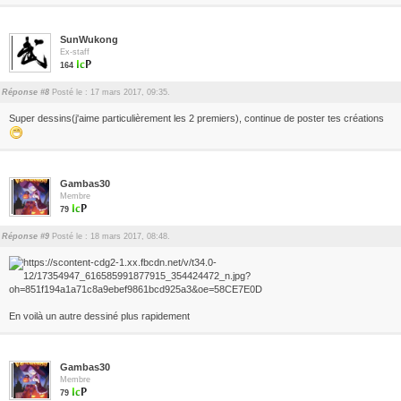
SunWukong
Ex-staff
164
Réponse #8
Posté le : 17 mars 2017, 09:35.
Super dessins(j'aime particulièrement les 2 premiers), continue de poster tes créations
Gambas30
Membre
79
Réponse #9
Posté le : 18 mars 2017, 08:48.
En voilà un autre dessiné plus rapidement
Gambas30
Membre
79