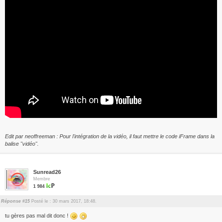
Edit par neoffreeman : Pour l'intégration de la vidéo, il faut mettre le code iFrame dans la
balise "vidéo".
Sunread26
Membre
1 984
Réponse #15
Posté le : 30 mars 2017, 18:48.
tu gères pas mal dit donc !