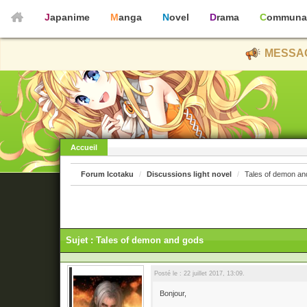
Japanime
Manga
Novel
Drama
Communa
MESSAG
Accueil
Forum Icotaku
Discussions light novel
Tales of demon an
Sujet : Tales of demon and gods
Posté le : 22 juillet 2017, 13:09.
Bonjour,