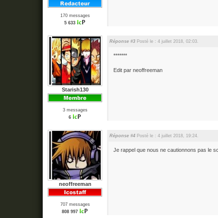
170 messages
5 633
Réponse #3
Posté le : 4 juillet 2018, 02:03.
*******
Edit par neoffreeman
Starish130
3 messages
6
Réponse #4
Posté le : 4 juillet 2018, 19:24.
Je rappel que nous ne cautionnons pas le sca
neoffreeman
707 messages
808 997