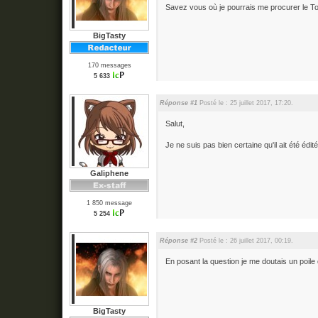
Savez vous où je pourrais me procurer le T
BigTasty
170 messages
5 633
Réponse #1
Posté le : 25 juillet 2017, 17:20.
Salut,
Je ne suis pas bien certaine qu'il ait été édité 
Galiphene
1 850 message
5 254
Réponse #2
Posté le : 26 juillet 2017, 00:19.
En posant la question je me doutais un poile
BigTasty