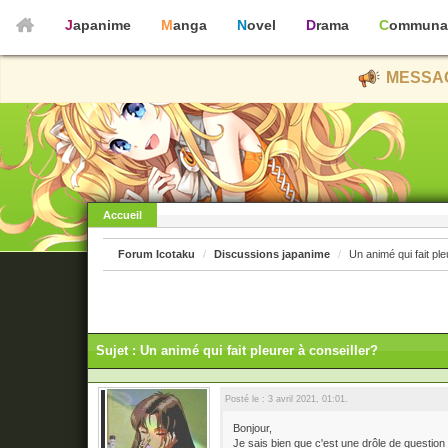
Japanime
Manga
Novel
Drama
Communa
MESSAG
Accueil
Forum Icotaku
Discussions japanime
Un animé qui fait ple
Sujet : Un animé qui fait pleurer à conseiller?
Posté le : 3 avril 2021, 01:01.
Bonjour,
Je sais bien que c'est une drôle de question mai