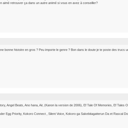
bien aimé retrouver ça dans un autre animé si vous en avez à conseiller?
e bonne histoire en gros ? Peu importe le genre ? Bon dans le doute je te poste des trucs un 
ory, Angel Beats, Ano hana, Air, (Kanon la version de 2006), Ef Tale Of Memories, Ef Tales 
der Egg Priority, Kokoro Connect , Silent Voice, Kokoro ga Sakebitagatterun Da et Rascal D