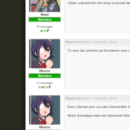
J'étais vraiment très très émue et j'aurais 
Meari
19 messages
23
Réponse #1
Posté le : 3 avril 2021, 15:13.
Tu veux des animées qui font pleurer avec un
Misuzu
12 messages
2 022
Réponse #2
Posté le : 3 avril 2021, 15:34.
Donc Clannad avec sa suite Clannad After St
Moins dramatique mais très intéressant Won
Misuzu