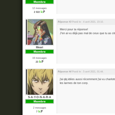
12 messages
2 022
Réponse #3
Posté le : 4 avril 2021, 15:10.
Merci pour ta réponse!
J'en ai vu déjà pas mal de ceux que tu as ci
Meari
19 messages
23
Réponse #4
Posté le : 5 avril 2021, 01:44.
j'ai qlq idées aussi récemment j'ai vu charlo
les larmes de ton corp.
S-A-Y-O-N-A-R-A
2 messages
7