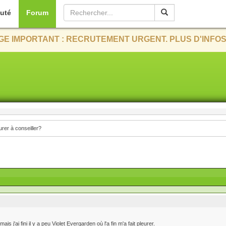
uté
Forum
E IMPORTANT : RECRUTEMENT URGENT. PLUS D'INFOS
urer à conseiller?
s j'ai fini il y a peu Violet Evergarden où l'a fin m'a fait pleurer.