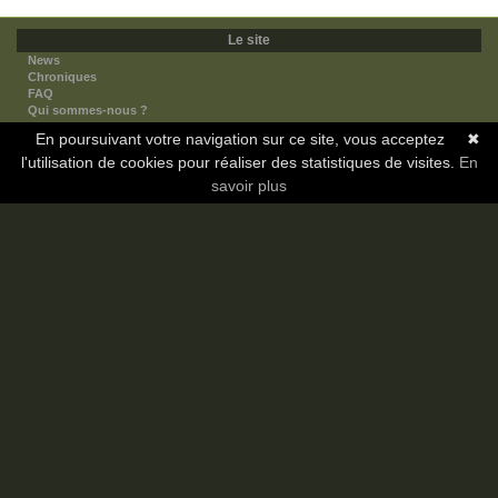
Le site
News
Chroniques
FAQ
Qui sommes-nous ?
Nos partenaires
En poursuivant votre navigation sur ce site, vous acceptez
✖
Faites-nous connaitre
l'utilisation de cookies pour réaliser des statistiques de visites.
Nous contacter
En
Nous soutenir
savoir plus
Mentions légales
Les sections
Animes
Mangas
Novels
Dramas
Informations
Communauté
Forum
Membres
Classement Icp
Discord