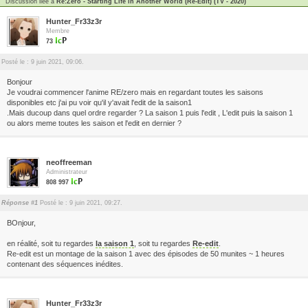
Discussion liée à
Re:Zero - Starting Life in Another World (Re-Edit) (TV - 2020)
Hunter_Fr33z3r
Membre
73
Posté le : 9 juin 2021, 09:06.
Bonjour
Je voudrai commencer l'anime RE/zero mais en regardant toutes les saisons
disponibles etc j'ai pu voir qu'il y'avait l'edit de la saison1
.Mais ducoup dans quel ordre regarder ? La saison 1 puis l'edit , L'edit puis la saison 1
ou alors meme toutes les saison et l'edit en dernier ?
neoffreeman
Administrateur
808 997
Réponse #1
Posté le : 9 juin 2021, 09:27.
BOnjour,
en réalité, soit tu regardes
la saison 1
, soit tu regardes
Re-edit
.
Re-edit est un montage de la saison 1 avec des épisodes de 50 munites ~ 1 heures
contenant des séquences inédites.
Hunter_Fr33z3r