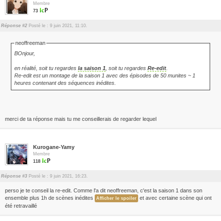
Membre
73
Réponse #2
Posté le : 9 juin 2021, 11:10.
neoffreeman
BOnjour,
en réalité, soit tu regardes
la saison 1
, soit tu regardes
Re-edit
.
Re-edit est un montage de la saison 1 avec des épisodes de 50 munites ~ 1
heures contenant des séquences inédites.
merci de ta réponse mais tu me conseillerais de regarder lequel
Kurogane-Yamy
Membre
118
Réponse #3
Posté le : 9 juin 2021, 16:23.
perso je te conseil la re-edit. Comme l'a dit neoffreeman, c'est la saison 1 dans son
ensemble plus 1h de scènes inédites
et avec certaine scène qui ont
été retravaillé