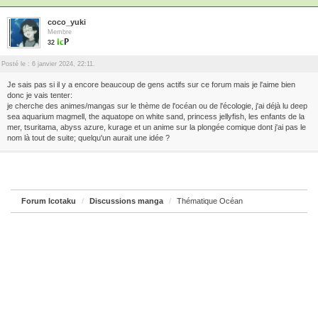
coco_yuki
Membre
32
Posté le : 6 janvier 2024, 22:11.
Je sais pas si il y a encore beaucoup de gens actifs sur ce forum mais je l'aime bien
donc je vais tenter:
je cherche des animes/mangas sur le thème de l'océan ou de l'écologie, j'ai déjà lu deep
sea aquarium magmell, the aquatope on white sand, princess jellyfish, les enfants de la
mer, tsuritama, abyss azure, kurage et un anime sur la plongée comique dont j'ai pas le
nom là tout de suite; quelqu'un aurait une idée ?
Forum Icotaku
Discussions manga
Thématique Océan