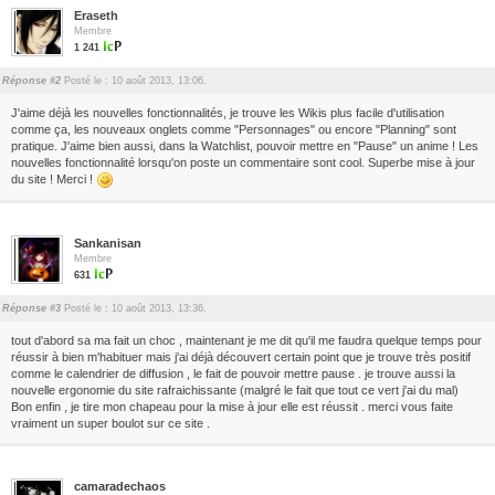
Eraseth
Membre
1 241
Réponse #2
Posté le : 10 août 2013, 13:06.
J'aime déjà les nouvelles fonctionnalités, je trouve les Wikis plus facile d'utilisation
comme ça, les nouveaux onglets comme "Personnages" ou encore "Planning" sont
pratique. J'aime bien aussi, dans la Watchlist, pouvoir mettre en "Pause" un anime ! Les
nouvelles fonctionnalité lorsqu'on poste un commentaire sont cool. Superbe mise à jour
du site ! Merci !
Sankanisan
Membre
631
Réponse #3
Posté le : 10 août 2013, 13:36.
tout d'abord sa ma fait un choc , maintenant je me dit qu'il me faudra quelque temps pour
réussir à bien m'habituer mais j'ai déjà découvert certain point que je trouve très positif
comme le calendrier de diffusion , le fait de pouvoir mettre pause . je trouve aussi la
nouvelle ergonomie du site rafraichissante (malgré le fait que tout ce vert j'ai du mal)
Bon enfin , je tire mon chapeau pour la mise à jour elle est réussit . merci vous faite
vraiment un super boulot sur ce site .
camaradechaos