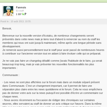
Fannsis
Ex-staff
1 337
Posté le : 10 août 2013, 10:55.
Bonsoir,
Bienvenue sur la nouvelle version d'Icotaku, de nombreux changements seront
présentés dans cette news mais je tiens tout d'abord à remercier au nom du staff les
membres qui nous ont suivi jusqu'à maintenant, même après une longue période sans
développement.
Je remercie aussi personnellement tout le staff pour avoir passé de nombreuses heures
à contribuer sur l'ancienne version tout en aidant à faire évoluer celle qui se préparait.
Je ne vais pas faire un changelog détaillé comme j'avais l'habitude de le faire, ça serait
beaucoup trop long, mais je vais présenter les nouvelles fonctionnalités les plus
importantes :
Communaute :
- Les news ne sont plus affichées sur le forum mais dans un module séparé présent
dans Communaute. C'est un changement important, car il permet de faire une
séparation plus claire entre les news quotidienne et le forum. Cela ne vous empêchera
pas de donner votre avis sur la news puisqu'il est possible d'écrire un commentaire sur
chaque news.
- Nous avons récemment eu l'occasion de rédiger des chroniques sur certaines
œuvres, elles servaient au staff de donner un avis critique sur l’œuvre. Dans la même