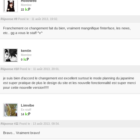
Hollowed
Membre
22
Réponse #9
Posté le : 11 août 2013, 19:02.
Franchement ce changement fait du bien, vraiment mangnifique l'interface, les news,
etc.. gg a vous le staff ^v^
kentin
Membre
0
Réponse #10
Posté le : 11 août 2013, 20:01.
je suis bien d'accord le changement est excellent surtout le mode planning du japanime
est super pratique de plus le design du site et les nouvelle fonctionnalité est super merci
pour cette nouvelle version!!!!!
Limvibe
Ex-staff
14
Réponse #11
Posté le : 13 août 2013, 09:54.
Bravo... Vraiment bravo!