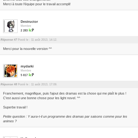
Merci à toute l'équipe pour le travail accompli!
Destructor
Membre
2 283
Réponse #7
Posté le : 11 août 2013, 14:12.
Merci pour la nouvelle version ^^
mydarki
Membre
5 817
Réponse #8
Posté le : 11 août 2013, 17:09.
Franchement, magnifique, puis l'ajout des dramas est la chose qui me plaît le plus !
C'est aussi une bonne chose pour les light novel. ^^
Superbe travail !
Petite question : Y aura-t-il un programme des dramas par saisons comme pour les
animes ?