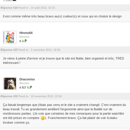
Réponse #14
Posté le : 24 août 2013, 10:15.
Il est comme même très beau bravo au(x) codeur(s) et ceux qui on choisis le design
Hiroto64
Membre
0
Réponse #15
Posté le : 2 novembre 2013, 19:26.
Je viens à peine d'arriver et je trouve que le site est fluide, bien organisé et très, TRES
intéressant !
Draconiss
Membre
4 517
Réponse #16
Posté le : 19 novembre 2013, 22:04.
Ça faisait longtemps que j'étais pas venu et le site a vraiment changé. C'est vraiment du
beau travail. Tu as grandement amélioré l'ergonomie ainsi que la fluidité sur de
nombreuses parties. (Je vois que certaines de mes remarques pour la partie watchlist
ont été prises en comptes
). Franchement bravo. Ça fait plaisir de voir Icotaku
évoluer comme ça.