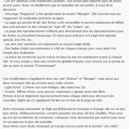
- Les IcP attribués sont maintenant variables. Une action peut apporter plus de points
qu'une autre. Nous ne détaillerons pas la répartition de ces points, à vous de le
découvrir.
- Une page "Magazine" a été ajoutée dans la section "Mangas". Elle recense tous les
magazines de publication présents au japon.
- La page qui permet de lier des fiches a été retravaillée et permet maintenant de définir
plus précisément un lien comme les "spin off", les "suites", etc...
- La page des épisodes/tomes n'affiche plus directement tous les épisodes/tomes pour
les fiches en possédant beaucoup. On peut aussi préciser si il s'agit d'un episode
spécial, d'un HS, etc...
- Les avis des membres ont maintenant un nouvel onglet dédié.
- Des bulles d'aide sont présentes à côté de chaque champs pour vous aider à le
remplir plus facilement.
- La barre de recherche qui se trouve en haut du site est maintenant propre à chaque
wiki. Si vous voulez y faire une recherche globale il faudra vous trouver sur le portail du
site ou dans la section "Communaute".
Ces modifications s'appliquent donc aux wiki "Animes" et "Mangas", mais aussi aux
deux nouveaux wiki qui arrivent avec cette version.
- Light Novel : Comme son nom l'indique, elle ciblera les LN.
- Drama : Même chose, vous pouvez cependant y ajouter aussi des films.
Pensez à lire le règlement (qui est présent dans chaque wiki) pour découvrir les
nouvelles règles qui s'y appliquent (le lien est en bas de la page du site).
Autre remarque importante, la règle qui définissait les pseudos a changé, elle est un peu
plus stricte. Malheureusement, certains pseudos ont donc dû être modifiés. Pour ceux
qui ont des problèmes de connexion, contactez-nous directement par mail et nous nous
en occuperons le plus vite possible.
Vous l'avez sans doute remarqué, je n'ai pas encore parlé de la section "Jeu vidéo".