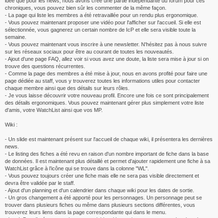
idée que pour les news, nous avons créé une partie indépendante du forum pour ces
chroniques, vous pouvez bien sûr les commenter de la même façon.
- La page qui liste les membres a été retravaillée pour un rendu plus ergonomique.
- Vous pouvez maintenant proposer une vidéo pour l'afficher sur l'accueil. Si elle est
sélectionnée, vous gagnerez un certain nombre de IcP et elle sera visible toute la
semaine.
- Vous pouvez maintenant vous inscrire à une newsletter. N'hésitez pas à nous suivre
sur les réseaux sociaux pour être au courant de toutes les nouveautés.
- Ajout d'une page FAQ, allez voir si vous avez une doute, la liste sera mise à jour si on
trouve des questions récurrentes.
- Comme la page des membres a été mise à jour, nous en avons profité pour faire une
page dédiée au staff, vous y trouverez toutes les informations utiles pour contacter
chaque membre ainsi que des détails sur leurs rôles.
- Je vous laisse découvrir votre nouveau profil. Encore une fois ce sont principalement
des détails ergonomiques. Vous pouvez maintenant gérer plus simplement votre liste
d'amis, votre WatchList ainsi que vos MP.
Wiki :
- Un slide est maintenant présent sur l'accueil de chaque wiki, il présentera les dernières
news.
- Le listing des fiches a été revu en raison d'un nombre important de fiche dans la base
de données. Il est maintenant plus détaillé et permet d'ajouter rapidement une fiche à sa
WatchList grâce à l’icône qui se trouve dans la colonne "WL".
- Vous pouvez toujours créer une fiche mais elle ne sera pas visible directement et
devra être validée par le staff.
- Ajout d'un planning et d'un calendrier dans chaque wiki pour les dates de sortie.
- Un gros changement a été apporté pour les personnages. Un personnage peut se
trouver dans plusieurs fiches ou même dans plusieurs sections différentes, vous
trouverez leurs liens dans la page correspondante qui dans le menu.