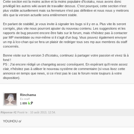
Cette section est la moins active et la moins populaire d'Icotaku, nous avons donc
privilégié les autres wiki avant de travailler dessus. C'est pourquoi, cette section n'est
plus visible actuellement mais sa fermeture n'est pas définitive et nous nous y mettrons
dès que la version actuelle sera entièrement stable.
En parlant de stabilité, je vous invite à signaler les bugs si il y en a. Plus vite ils seront
corrigés, plus vite nous pourront ajouter du nouveau contenu. Les suggestions et les
rapports de bug peuvent encore être faits sur le forum, mais n'hésitez pas à contacter
par MP meninblate ou moi-même si il s'agit d'un bug. Vous pouvez également envoyer
un mp à Ico-chan qui se fera un plaisir de rediriger tous ses mp aux membres du staff
concernés.
Bonne visite sur la version 3 d'Icotaku, continuez à partager votre passion et vivez là à
fond !
PS : J'ai encore rédigé un changelog assez conséquent. En espérant qu'il reste assez
clair, n'hésitez pas à utiliser le nouveau système de commentaire (si vous lisez cette
annonce en temps que news, si ce n'est pas le cas le forum reste toujours à votre
disposition).
Rinchama
Ex-staff
1 899
Réponse #1
Posté le : 10 août 2013, 12:54.
YOUHOU o/