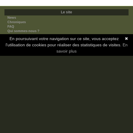
Le site
News
Chroniques
FAQ
Qui sommes-nous ?
Nos partenaires
En poursuivant votre navigation sur ce site, vous acceptez
✖
Faites-nous connaitre
l'utilisation de cookies pour réaliser des statistiques de visites.
Nous contacter
En
Nous soutenir
savoir plus
Mentions légales
Les sections
Animes
Mangas
Novels
Dramas
Informations
Communauté
Forum
Membres
Classement Icp
Discord