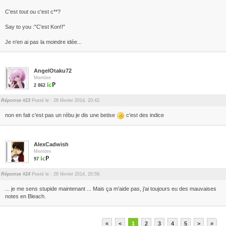
C'est tout ou c'est c**?
Say to you :"C'est Kon!!"
Je n'en ai pas la moindre idée...
AngelOtaku72
Membre
2 862
Réponse #23
Posté le : 26 février 2014, 20:42.
non en fait c'est pas un rébu je dis une betise
c'est des indice
AlexCadwish
Membre
97
Réponse #24
Posté le : 26 février 2014, 20:59.
... je me sens stupide maintenant ... Mais ça m'aide pas, j'ai toujours eu des mauvaises
notes en Bleach.
«
<
1
2
3
4
5
>
»