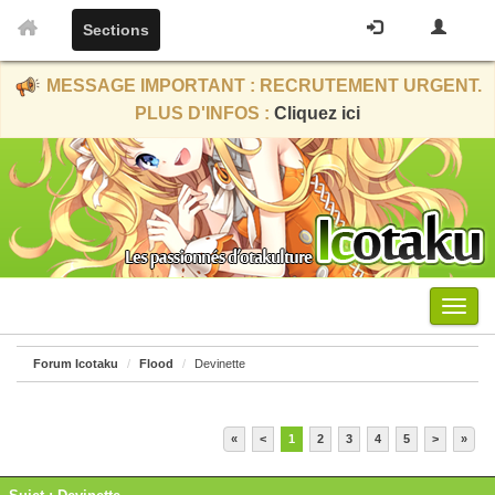
Sections
MESSAGE IMPORTANT : RECRUTEMENT URGENT.
PLUS D'INFOS :
Cliquez ici
Menu
Forum Icotaku
Flood
Devinette
«
<
1
2
3
4
5
>
»