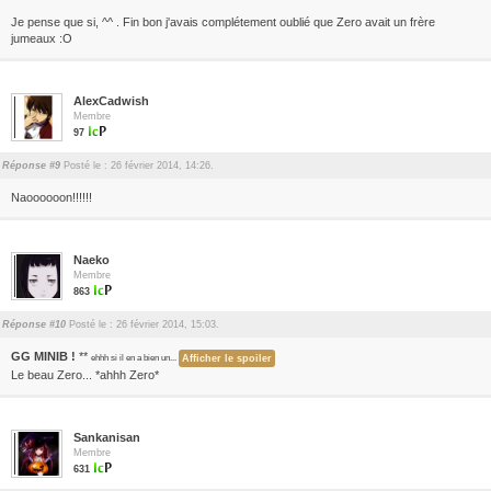
Je pense que si, ^^ . Fin bon j'avais complétement oublié que Zero avait un frère
jumeaux :O
AlexCadwish
Membre
97
Réponse #9
Posté le : 26 février 2014, 14:26.
Naoooooon!!!!!!
Naeko
Membre
863
Réponse #10
Posté le : 26 février 2014, 15:03.
GG MINIB !
**
ehhh si il en a bien un...
Le beau Zero... *ahhh Zero*
Sankanisan
Membre
631