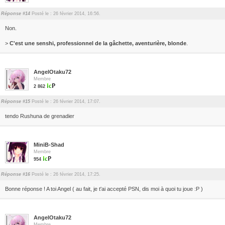
Réponse #14
Posté le : 26 février 2014, 16:56.
Non.
>
C'est une senshi, professionnel de la gâchette, aventurière, blonde
.
AngelOtaku72
Membre
2 862
Réponse #15
Posté le : 26 février 2014, 17:07.
tendo Rushuna de grenadier
MiniB-Shad
Membre
954
Réponse #16
Posté le : 26 février 2014, 17:25.
Bonne réponse ! A toi Angel ( au fait, je t'ai accepté PSN, dis moi à quoi tu joue :P )
AngelOtaku72
Membre