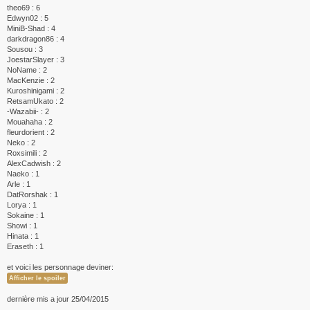
theo69 : 6
Edwyn02 : 5
MiniB-Shad : 4
darkdragon86 : 4
Sousou : 3
JoestarSlayer : 3
NoName : 2
MacKenzie : 2
Kuroshinigami : 2
RetsamUkato : 2
-Wazabii- : 2
Mouahaha : 2
fleurdorient : 2
Neko : 2
Roxsimili : 2
AlexCadwish : 2
Naeko : 1
Arle : 1
DatRorshak : 1
Lorya : 1
Sokaine : 1
Showi : 1
Hinata : 1
Eraseth : 1
et voici les personnage deviner:
dernière mis a jour 25/04/2015