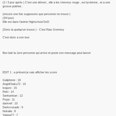
(2 / 3 jour après ) C'est une démon , elle a les cheveux rouge , est lycéenne , et a une
grosse poitrine .
(encore une fois supposons que personne ne trouve )
(3/4 jour)
Elle est dans l'anime Highschool DxD
(Donc la quelqu'un trouve ) - C'est Rias Gremory
C'est donc a son tour
Bon bah la 1ere personne qui arrive et poste son message peut lancer
EDIT 1 : a présent je vais afficher les score
Galiphene : 18
AngelOtaku72 : 15
koguro : 15
Reki : 14
Sankanisan : 12
Poyjo : 11
darknef : 10
Darkcrusade : 9
Nokalia : 8
Yukina77 : 7