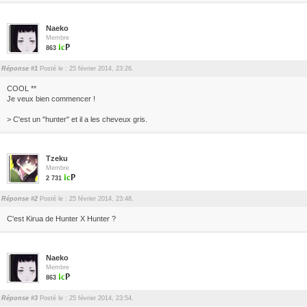
Naeko
Membre
863
Réponse #1
Posté le : 25 février 2014, 23:26.
COOL **
Je veux bien commencer !
> C'est un "hunter" et il a les cheveux gris.
Tzeku
Membre
2 731
Réponse #2
Posté le : 25 février 2014, 23:48.
C'est Kirua de Hunter X Hunter ?
Naeko
Membre
863
Réponse #3
Posté le : 25 février 2014, 23:54.