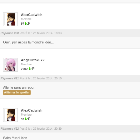
AlexCadwish
Membre
97
Réponse #20
Posté le : 26 février 2014, 18:53.
Ouin, j'en ai pas la moindre idée...
AngelOtaku72
Membre
2 862
Réponse #21
Posté le : 26 février 2014, 20:10.
Aller je sors un rebu:
AlexCadwish
Membre
97
Réponse #22
Posté le : 26 février 2014, 20:39.
Saito-Yusei-Kon