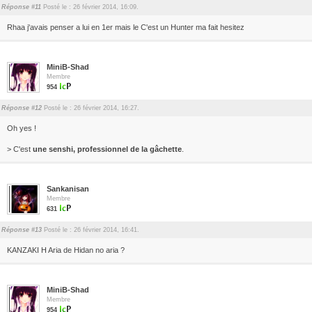
Réponse #11
Posté le : 26 février 2014, 16:09.
Rhaa j'avais penser a lui en 1er mais le C'est un Hunter ma fait hesitez
MiniB-Shad
Membre
954
Réponse #12
Posté le : 26 février 2014, 16:27.
Oh yes !
> C'est
une senshi, professionnel de la gâchette
.
Sankanisan
Membre
631
Réponse #13
Posté le : 26 février 2014, 16:41.
KANZAKI H Aria de Hidan no aria ?
MiniB-Shad
Membre
954