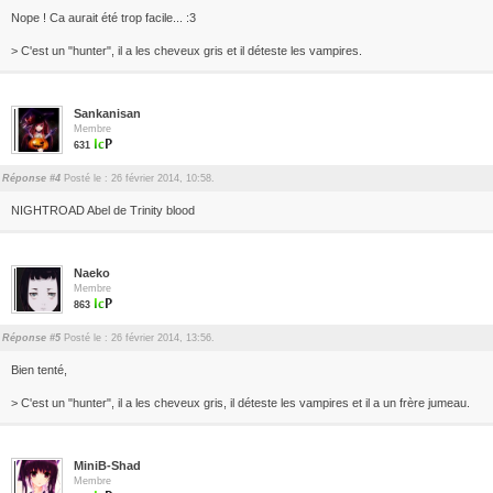
Nope ! Ca aurait été trop facile... :3
> C'est un "hunter", il a les cheveux gris et il déteste les vampires.
Sankanisan
Membre
631
Réponse #4
Posté le : 26 février 2014, 10:58.
NIGHTROAD Abel de Trinity blood
Naeko
Membre
863
Réponse #5
Posté le : 26 février 2014, 13:56.
Bien tenté,
> C'est un "hunter", il a les cheveux gris, il déteste les vampires et il a un frère jumeau.
MiniB-Shad
Membre