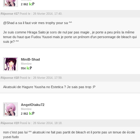
2 862
Réponse #17
Posté le : 26 février 2014, 17:40.
@Shad a sa il faut voir mes trophy pour sa ^^
Je suis comme Hiraga Saito je sors de nul par pas magie , je porte a peu près la même
tenue du haut que Fudou Yuusei mais je porte un prénom d'un personnage de bleach qui
suis je? ^^
MiniB-Shad
Membre
954
Réponse #18
Posté le : 26 février 2014, 17:59.
Akatsuki de Hagure Yuusha no Estetica ? Je sais pas trop :P
AngelOtaku72
Membre
2 862
Réponse #19
Posté le : 26 février 2014, 18:18.
non c'est pas lui ^^ akatsuki ne fait pas partit de bleach et il porte pas un tenue de école
yusei fudo