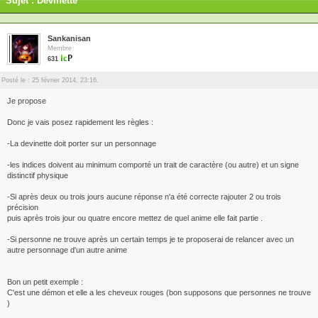
Sujet : Devinette
Sankanisan
Membre
631
Posté le : 25 février 2014, 23:16.
Je propose
Donc je vais posez rapidement les règles :
-La devinette doit porter sur un personnage
-les indices doivent au minimum comporté un trait de caractère (ou autre) et un signe
distinctif physique
-Si après deux ou trois jours aucune réponse n'a été correcte rajouter 2 ou trois
précision
puis après trois jour ou quatre encore mettez de quel anime elle fait partie .
-Si personne ne trouve après un certain temps je te proposerai de relancer avec un
autre personnage d'un autre anime
Bon un petit exemple :
C'est une démon et elle a les cheveux rouges (bon supposons que personnes ne trouve
)