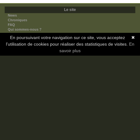
Le site
News
Chroniques
FAQ
Qui sommes-nous ?
Nos partenaires
En poursuivant votre navigation sur ce site, vous acceptez
✖
Faites-nous connaitre
l'utilisation de cookies pour réaliser des statistiques de visites.
Nous contacter
En
Nous soutenir
savoir plus
Mentions légales
Les sections
Animes
Mangas
Novels
Dramas
Informations
Communauté
Forum
Membres
Classement Icp
Discord