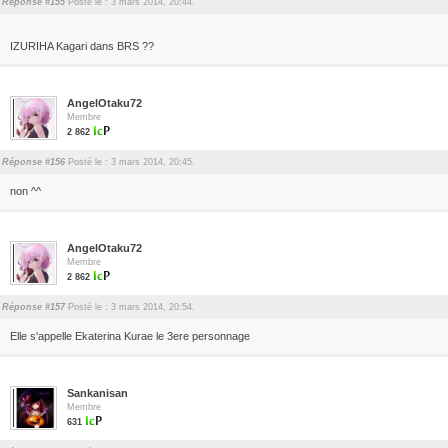
Réponse #155
Posté le : 3 mars 2014, 20:44.
IZURIHA Kagari dans BRS ??
AngelOtaku72
Membre
2 862
Réponse #156
Posté le : 3 mars 2014, 20:45.
non ^^
AngelOtaku72
Membre
2 862
Réponse #157
Posté le : 3 mars 2014, 20:54.
Elle s'appelle Ekaterina Kurae le 3ere personnage
Sankanisan
Membre
631