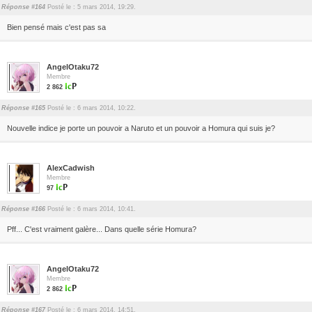
Réponse #164
Posté le : 5 mars 2014, 19:29.
Bien pensé mais c'est pas sa
AngelOtaku72
Membre
2 862
Réponse #165
Posté le : 6 mars 2014, 10:22.
Nouvelle indice je porte un pouvoir a Naruto et un pouvoir a Homura qui suis je?
AlexCadwish
Membre
97
Réponse #166
Posté le : 6 mars 2014, 10:41.
Pff... C'est vraiment galère... Dans quelle série Homura?
AngelOtaku72
Membre
2 862
Réponse #167
Posté le : 6 mars 2014, 14:51.