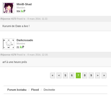
MiniB-Shad
Membre
954
Réponse #173
Posté le : 8 mars 2014, 11:22.
Kurumi de Date a live !
Darkcrusade
Membre
21
Réponse #174
Posté le : 8 mars 2014, 12:16.
arf à une heure prés
«
<
5
6
7
8
9
>
»
Forum Icotaku
Flood
Devinette