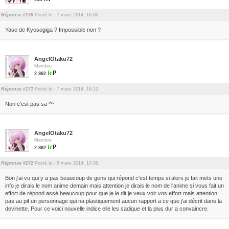
Réponse #170
Posté le : 7 mars 2014, 16:06.
Yase de Kyosogiga ? Impossible non ?
AngelOtaku72
Membre
2 862
Réponse #171
Posté le : 7 mars 2014, 16:12.
Non c'est pas sa ^^
AngelOtaku72
Membre
2 862
Réponse #172
Posté le : 8 mars 2014, 10:36.
Bon j'ai vu qui y a pas beaucoup de gens qui répond c'est temps si alors je fait mets une
info je dirais le nom anime demain mais attention je dirais le nom de l'anime si vous fait un
effort de répond assé beaucoup pour que je le dit je veux voir vos effort mais attention
pas au pif un personnage qui na plastiquement aucun rapport a ce que j'ai décrit dans la
devinette. Pour ce voici nouvelle indice elle les sadique et la plus dur a convaincre.