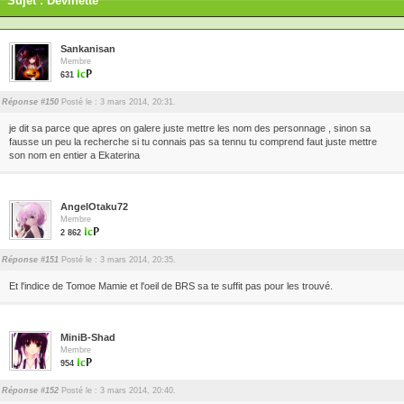
Sujet : Devinette
Sankanisan
Membre
631
Réponse #150
Posté le : 3 mars 2014, 20:31.
je dit sa parce que apres on galere juste mettre les nom des personnage , sinon sa
fausse un peu la recherche si tu connais pas sa tennu tu comprend faut juste mettre
son nom en entier a Ekaterina
AngelOtaku72
Membre
2 862
Réponse #151
Posté le : 3 mars 2014, 20:35.
Et l'indice de Tomoe Mamie et l'oeil de BRS sa te suffit pas pour les trouvé.
MiniB-Shad
Membre
954
Réponse #152
Posté le : 3 mars 2014, 20:40.