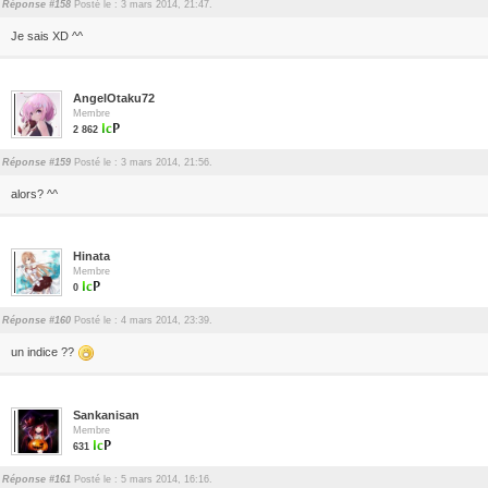
Réponse #158
Posté le : 3 mars 2014, 21:47.
Je sais XD ^^
AngelOtaku72
Membre
2 862
Réponse #159
Posté le : 3 mars 2014, 21:56.
alors? ^^
Hinata
Membre
0
Réponse #160
Posté le : 4 mars 2014, 23:39.
un indice ??
Sankanisan
Membre
631
Réponse #161
Posté le : 5 mars 2014, 16:16.