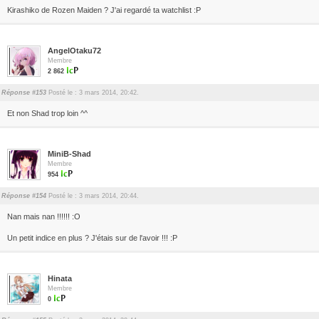
Kirashiko de Rozen Maiden ? J'ai regardé ta watchlist :P
AngelOtaku72
Membre
2 862
Réponse #153
Posté le : 3 mars 2014, 20:42.
Et non Shad trop loin ^^
MiniB-Shad
Membre
954
Réponse #154
Posté le : 3 mars 2014, 20:44.
Nan mais nan !!!!!! :O
Un petit indice en plus ? J'étais sur de l'avoir !!! :P
Hinata
Membre
0