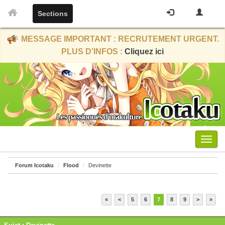
Sections
MESSAGE IMPORTANT : RECRUTEMENT URGENT.
PLUS D'INFOS :
Cliquez ici
Menu
Forum Icotaku
Flood
Devinette
«
<
5
6
7
8
9
>
»