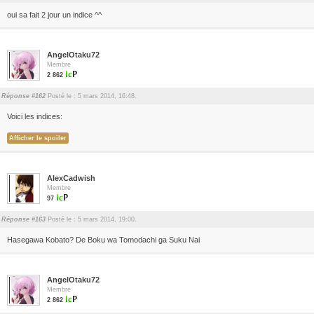
oui sa fait 2 jour un indice ^^
AngelOtaku72
Membre
2 862
Réponse #162
Posté le : 5 mars 2014, 16:48.
Voici les indices:
AlexCadwish
Membre
97
Réponse #163
Posté le : 5 mars 2014, 19:00.
Hasegawa Kobato? De Boku wa Tomodachi ga Suku Nai
AngelOtaku72
Membre
2 862