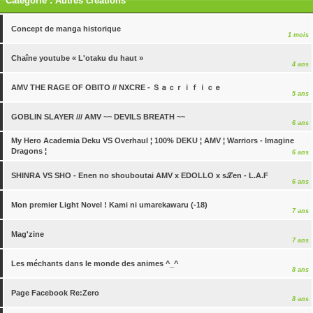
Catégorie : Autres créations
Concept de manga historique
1 mois
Chaîne youtube « L'otaku du haut »
4 ans
AMV THE RAGE OF OBITO // NXCRE - Ｓａｃｒｉｆｉｃｅ
5 ans
GOBLIN SLAYER /// AMV ~~ DEVILS BREATH ~~
6 ans
My Hero Academia Deku VS Overhaul ¦ 100% DEKU ¦ AMV ¦ Warriors - Imagine
Dragons ¦
6 ans
SHINRA VS SHO - Enen no shouboutai AMV x EDOLLO x sℒen - L.A.F
6 ans
Mon premier Light Novel ! Kami ni umarekawaru (-18)
7 ans
Mag'zine
7 ans
Les méchants dans le monde des animes ^_^
8 ans
Page Facebook Re:Zero
8 ans