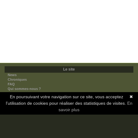
Le site
News
Chroniques
FAQ
Qui sommes-nous ?
Nos partenaires
En poursuivant votre navigation sur ce site, vous acceptez
✖
Faites-nous connaitre
l'utilisation de cookies pour réaliser des statistiques de visites.
Nous contacter
En
Nous soutenir
savoir plus
Mentions légales
Les sections
Animes
Mangas
Novels