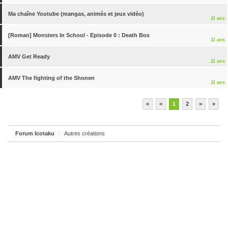
Ma chaîne Youtube (mangas, animés et jeux vidéo)
11 ans
[Roman] Monsters In School - Episode 0 : Death Box
11 ans
AMV Get Ready
11 ans
AMV The fighting of the Shonen
11 ans
«
<
1
2
>
»
Forum Icotaku
Autres créations