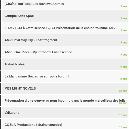
[Chaîne YouTube] Les Reviews Animes
9 ans
Critique Sans Spoil
9 ans
L'AMV BOX à votre service ! =) <3 Présentation de la chaine Youtube AMV
9 ans
AMV Devil May Cry - Lost fragment
9 ans
AMV : One Piece - My immortal Evanescence
9 ans
T-shirt Icotaku
9 ans
La Manganime Box arrive sur votre forum !
9 ans
MES LIGHT NOVELS
10 ans
Présentation d'une oeuvre au nom inconnu dans le monde merveilleux des lolis
10 ans
Vaikarona
11 ans
CQELA Productions [chaîne youtube]
11 ans