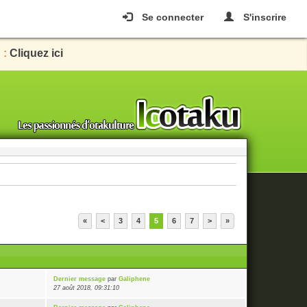
Se connecter
S'inscrire
 :
Cliquez ici
«
<
3
4
5
6
7
>
»
Dernier message
par
Galiphene
27 août 2018, 09:31:10