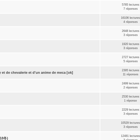
5785 lectures
7 réponses
16106 lecture
4 réponses
2648 lectures
3 réponses
1920 lectures
3 réponses
2727 lectures
5 réponses
2395 lectures
y et de chevalerie et d'un anime de meca [ok]
11 réponses
2499 lectures
2 réponses
2530 lectures
1 réponse
2229 lectures
3 réponses
10529 lecture
3 réponses
12481 lecture
018冬)