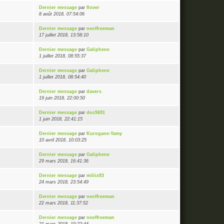
Dernier message
par
flover
8 août 2018, 07:54:06
s
Dernier message
par
neoffreeman
17 juillet 2018, 13:58:10
Dernier message
par
Galiphene
1 juillet 2018, 08:55:37
Dernier message
par
Galiphene
1 juillet 2018, 08:54:40
Dernier message
par
davers
19 juin 2018, 22:00:50
Dernier message
par
doc5691
1 juin 2018, 22:41:15
Dernier message
par
Kurogane-Yamy
10 avril 2018, 10:03:25
Dernier message
par
Galiphene
29 mars 2018, 16:41:36
Dernier message
par
miliix93
24 mars 2018, 23:54:49
s
Dernier message
par
neoffreeman
22 mars 2018, 11:37:52
s
Dernier message
par
neoffreeman