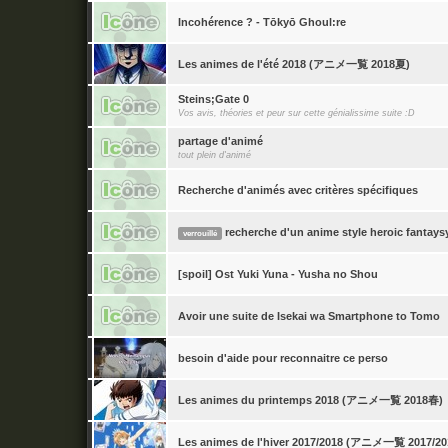
Incohérence ? - Tōkyō Ghoul:re
Les animes de l'été 2018 (アニメ一覧 2018夏)
Steins;Gate 0
Vos avis, théories et peur sur cette génialissime suite :D
partage d'animé
tout plein d'animé
Recherche d'animés avec critères spécifiques
recherche d'un anime style heroic fantays
verrouillé
[spoil] Ost Yuki Yuna - Yusha no Shou
Avoir une suite de Isekai wa Smartphone to Tomo
besoin d'aide pour reconnaitre ce perso
Les animes du printemps 2018 (アニメ一覧 2018春)
Les animes de l'hiver 2017/2018 (アニメ一覧 2017/2