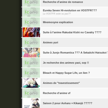
Recherche d'anime de romance
Eureka Seven Hi-evolution en VOSTFR???
La VOSTFR exite ou pas??
Mnemosyne explication
Suite à l'anime Rakudai Kishi no Cavalry ????
Animes yuri
Suite à Junjo Romantica ??? A Sekaiichi Hatsukoi
Je recherche des animes yaoi, svp !!
Bleach et Happy Sugar Life, un lien ?
Animes de "travestissement"
Recherche d'anime vf
Saison 2 pour Aoharu × Kikanjū ?????