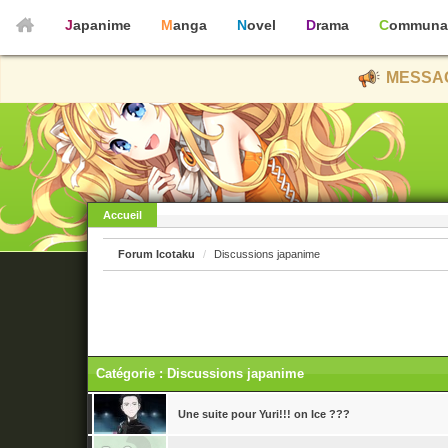
Japanime
Manga
Novel
Drama
Communa
MESSAG
Accueil
Forum Icotaku
Discussions japanime
Catégorie : Discussions japanime
Une suite pour Yuri!!! on Ice ???