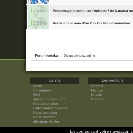
Personnage inconnu sur l'épisode 7 de Nanatsu no 
Recherche le nom d'un Oav Ou filme d'animation
Forum Icotaku
Discussions japanime
Le site
Les sections
News
Animes
Chroniques
Mangas
FAQ
Novels
Qui sommes-nous ?
Dramas
Nos partenaires
Faites-nous connaitre
Nous contacter
Nous soutenir
Mentions légales
En poursuivant votre navigation su