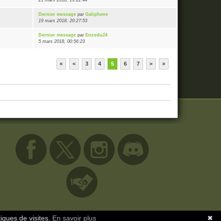
21 mars 2018, 19:22:44
Dernier message
par
Galiphene
19 mars 2018, 20:27:53
Dernier message
par
Enzodu24
5 mars 2018, 00:56:23
«
<
3
4
5
6
7
>
»
tiques de visites.
En savoir plus
✖